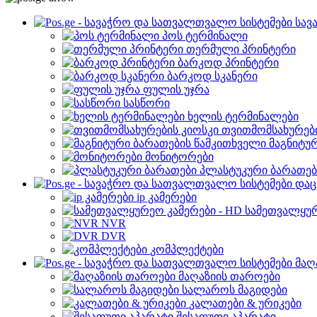
სავ
პოს ტერმინალი
თერმული პრინტერი
ბარკოდ პრინტერი
ბარკოდ სკანერი
ფულის უჯრა
სასწორი
ხელის ტერმინალები
თვითმომსახურები
მაგნიტუ
მონიტორები
პლასტუკური ბარათებ
დაც
ip კამერები
სამეთვალყურ
NVR
DVR
კომპლექტები
მაღ
მაღაზიის თაროები
სალაროს მაგიდები
კალათები & ურიკები
შესაფუთი აპარატი