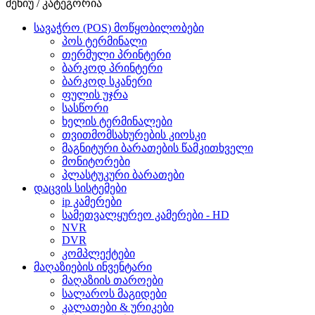
მენიუ / კატეგორია
სავაჭრო (POS) მოწყობილობები
პოს ტერმინალი
თერმული პრინტერი
ბარკოდ პრინტერი
ბარკოდ სკანერი
ფულის უჯრა
სასწორი
ხელის ტერმინალები
თვითმომსახურების კიოსკი
მაგნიტური ბარათების წამკითხველი
მონიტორები
პლასტუკური ბარათები
დაცვის სისტემები
ip კამერები
სამეთვალყურეო კამერები - HD
NVR
DVR
კომპლექტები
მაღაზიების ინვენტარი
მაღაზიის თაროები
სალაროს მაგიდები
კალათები & ურიკები