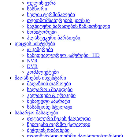
ფულის უჯრა
სასწორი
ხელის ტერმინალები
თვითმომსახურების კიოსკი
მაგნიტური ბარათების წამკითხველი
მონიტორები
პლასტუკური ბარათები
დაცვის სისტემები
ip კამერები
სამეთვალყურეო კამერები - HD
NVR
DVR
კომპლექტები
მაღაზიების ინვენტარი
მაღაზიის თაროები
სალაროს მაგიდები
კალათები & ურიკები
შესაფუთი აპარატი
სასაწყობე სტელაჟი
სახარჯო მასალები
დეტალური ჩეკის ქაღალდი
წებოვანი თერმო ქაღალდი
ბეჭდვის რიბონები
თვითწებვადი თერმო ქაღალდი(ფერადი)