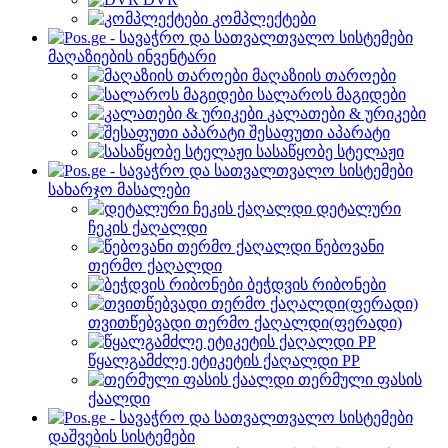
კომპლექტები
მაღაზიების ინვენტარი
მაღაზიის თაროები
სალაროს მაგიდები
კალათები & ურიკები
შესაფუთი აპარატი
სასაწყობე სტელაჟი
სახარჯო მასალები
დეტალური
ჩეკის ქაღალდი
წებოვანი
თერმო ქაღალდი
ბეჭდვის რიბონები
თვითწებვადი თერმო ქაღალდი(ფერადი)
წყალგამძლე ეტიკეტის ქაღალდი PP
თერმული ფასის
ქაალდი
დაშვების სისტემები