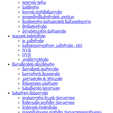
ფულის უჯრა
სასწორი
ხელის ტერმინალები
თვითმომსახურების კიოსკი
მაგნიტური ბარათების წამკითხველი
მონიტორები
პლასტუკური ბარათები
დაცვის სისტემები
ip კამერები
სამეთვალყურეო კამერები - HD
NVR
DVR
კომპლექტები
მაღაზიების ინვენტარი
მაღაზიის თაროები
სალაროს მაგიდები
კალათები & ურიკები
შესაფუთი აპარატი
სასაწყობე სტელაჟი
სახარჯო მასალები
დეტალური ჩეკის ქაღალდი
წებოვანი თერმო ქაღალდი
ბეჭდვის რიბონები
თვითწებვადი თერმო ქაღალდი(ფერადი)