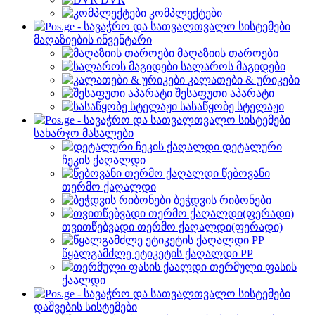
კომპლექტები
მაღაზიების ინვენტარი
მაღაზიის თაროები
სალაროს მაგიდები
კალათები & ურიკები
შესაფუთი აპარატი
სასაწყობე სტელაჟი
სახარჯო მასალები
დეტალური
ჩეკის ქაღალდი
წებოვანი
თერმო ქაღალდი
ბეჭდვის რიბონები
თვითწებვადი თერმო ქაღალდი(ფერადი)
წყალგამძლე ეტიკეტის ქაღალდი PP
თერმული ფასის
ქაალდი
დაშვების სისტემები