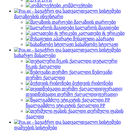
კომპლექტები
მაღაზიების ინვენტარი
მაღაზიის თაროები
სალაროს მაგიდები
კალათები & ურიკები
შესაფუთი აპარატი
სასაწყობე სტელაჟი
სახარჯო მასალები
დეტალური
ჩეკის ქაღალდი
წებოვანი
თერმო ქაღალდი
ბეჭდვის რიბონები
თვითწებვადი თერმო ქაღალდი(ფერადი)
წყალგამძლე ეტიკეტის ქაღალდი PP
თერმული ფასის
ქაალდი
დაშვების სისტემები