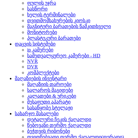
ფულის უჯრა
სასწორი
ხელის ტერმინალები
თვითმომსახურების კიოსკი
მაგნიტური ბარათების წამკითხველი
მონიტორები
პლასტუკური ბარათები
დაცვის სისტემები
ip კამერები
სამეთვალყურეო კამერები - HD
NVR
DVR
კომპლექტები
მაღაზიების ინვენტარი
მაღაზიის თაროები
სალაროს მაგიდები
კალათები & ურიკები
შესაფუთი აპარატი
სასაწყობე სტელაჟი
სახარჯო მასალები
დეტალური ჩეკის ქაღალდი
წებოვანი თერმო ქაღალდი
ბეჭდვის რიბონები
თვითწებვადი თერმო ქაღალდი(ფერადი)