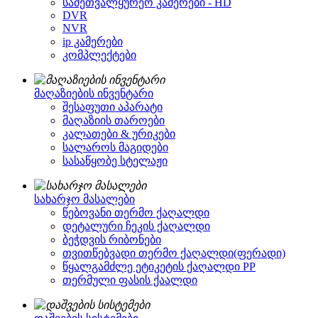
სამეთვალყურეო კამერები - HD
DVR
NVR
ip კამერები
კომპლექტები
მაღაზიების ინვენტარი
შესაფუთი აპარატი
მაღაზიის თაროები
კალათები & ურიკები
სალაროს მაგიდები
სასაწყობე სტელაჟი
სახარჯო მასალები
წებოვანი თერმო ქაღალდი
დეტალური ჩეკის ქაღალდი
ბეჭდვის რიბონები
თვითწებვადი თერმო ქაღალდი(ფერადი)
წყალგამძლე ეტიკეტის ქაღალდი PP
თერმული ფასის ქაალდი