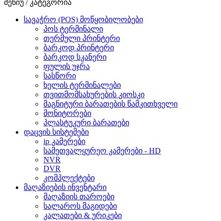
მენიუ / კატეგორია
სავაჭრო (POS) მოწყობილობები
პოს ტერმინალი
თერმული პრინტერი
ბარკოდ პრინტერი
ბარკოდ სკანერი
ფულის უჯრა
სასწორი
ხელის ტერმინალები
თვითმომსახურების კიოსკი
მაგნიტური ბარათების წამკითხველი
მონიტორები
პლასტუკური ბარათები
დაცვის სისტემები
ip კამერები
სამეთვალყურეო კამერები - HD
NVR
DVR
კომპლექტები
მაღაზიების ინვენტარი
მაღაზიის თაროები
სალაროს მაგიდები
კალათები & ურიკები