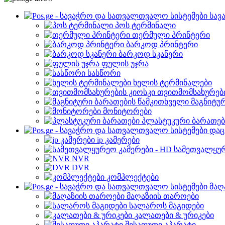
სავ
პოს ტერმინალი
თერმული პრინტერი
ბარკოდ პრინტერი
ბარკოდ სკანერი
ფულის უჯრა
სასწორი
ხელის ტერმინალები
თვითმომსახურები
მაგნიტუ
მონიტორები
პლასტუკური ბარათებ
დაც
ip კამერები
სამეთვალყურ
NVR
DVR
კომპლექტები
მაღ
მაღაზიის თაროები
სალაროს მაგიდები
კალათები & ურიკები
შესაფუთი აპარატი