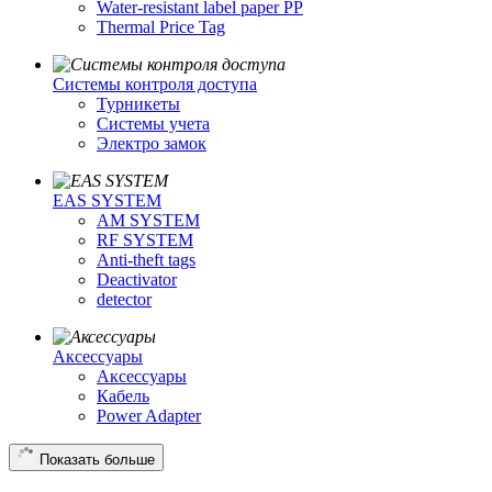
Water-resistant label paper PP
Thermal Price Tag
Системы контроля доступа
Турникеты
Cистемы учета
Электро замок
EAS SYSTEM
AM SYSTEM
RF SYSTEM
Anti-theft tags
Deactivator
detector
Аксессуары
Аксессуары
Кабель
Power Adapter
Показать больше