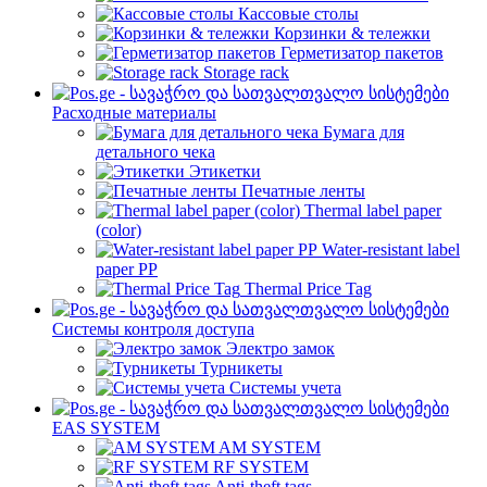
Кассовые столы
Корзинки & тележки
Герметизатор пакетов
Storage rack
Расходные материалы
Бумага для
детального чека
Этикетки
Печатные ленты
Thermal label paper
(color)
Water-resistant label
paper PP
Thermal Price Tag
Системы контроля доступа
Электро замок
Турникеты
Cистемы учета
EAS SYSTEM
AM SYSTEM
RF SYSTEM
Anti-theft tags