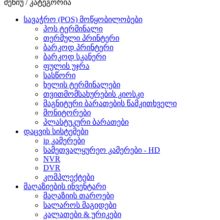
მენიუ / კატეგორია
სავაჭრო (POS) მოწყობილობები
პოს ტერმინალი
თერმული პრინტერი
ბარკოდ პრინტერი
ბარკოდ სკანერი
ფულის უჯრა
სასწორი
ხელის ტერმინალები
თვითმომსახურების კიოსკი
მაგნიტური ბარათების წამკითხველი
მონიტორები
პლასტუკური ბარათები
დაცვის სისტემები
ip კამერები
სამეთვალყურეო კამერები - HD
NVR
DVR
კომპლექტები
მაღაზიების ინვენტარი
მაღაზიის თაროები
სალაროს მაგიდები
კალათები & ურიკები