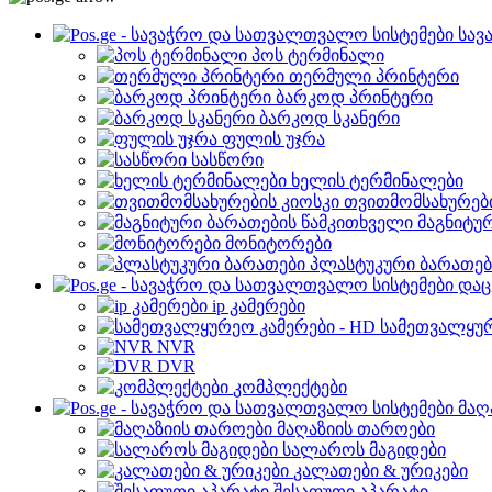
სავ
პოს ტერმინალი
თერმული პრინტერი
ბარკოდ პრინტერი
ბარკოდ სკანერი
ფულის უჯრა
სასწორი
ხელის ტერმინალები
თვითმომსახურები
მაგნიტუ
მონიტორები
პლასტუკური ბარათებ
დაც
ip კამერები
სამეთვალყურ
NVR
DVR
კომპლექტები
მაღ
მაღაზიის თაროები
სალაროს მაგიდები
კალათები & ურიკები
შესაფუთი აპარატი