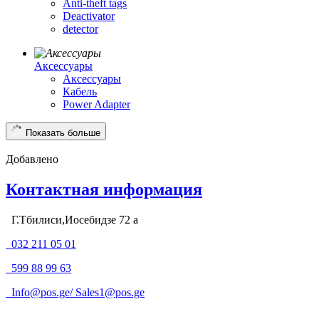
Anti-theft tags
Deactivator
detector
Аксессуары
Аксессуары
Кабель
Power Adapter
Показать больше
Добавлено
Контактная информация
Г.Тбилиси,Иосебидзе 72 а
032 211 05 01
599 88 99 63
Info@pos.ge
/
Sales1@pos.ge