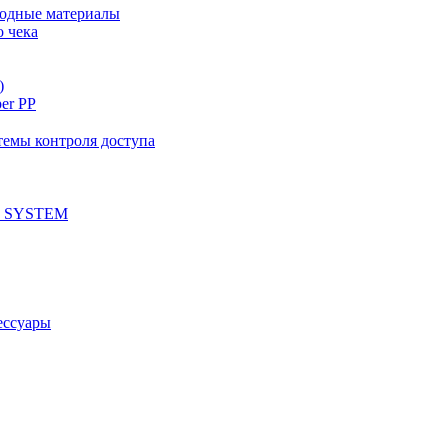
ходные материалы
о чека
)
per PP
емы контроля доступа
 SYSTEM
ессуары