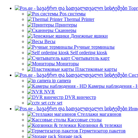
Торг
Pos системы
Thermal Printer
Принтеры
Сканнеры
Денежные ящики
Весы
Ручные терминалы
Self ordering kiosk
Считыватель карт
Мониторы
Пластиковые карты
Cис
ip camera
Камеры наблюдения - 
NVR
DVR винчестр
cctv set
Инве
Стеллажи магазинов
Кассовые столы
Корзинки & тележки
Герметизатор пакетов
Storage rack