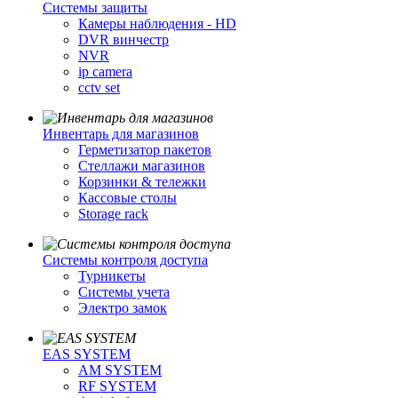
Cистемы защиты
Камеры наблюдения - HD
DVR винчестр
NVR
ip camera
cctv set
Инвентарь для магазинов
Герметизатор пакетов
Стеллажи магазинов
Корзинки & тележки
Кассовые столы
Storage rack
Системы контроля доступа
Турникеты
Cистемы учета
Электро замок
EAS SYSTEM
AM SYSTEM
RF SYSTEM