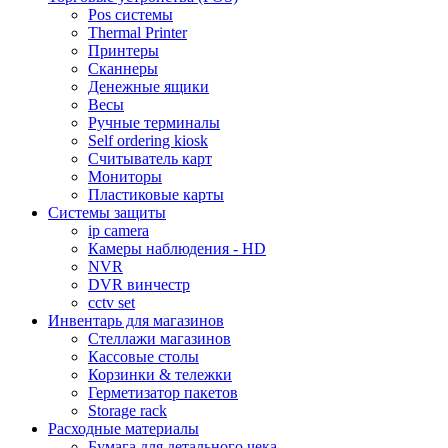
Pos системы
Thermal Printer
Принтеры
Сканнеры
Денежные ящики
Весы
Ручные терминалы
Self ordering kiosk
Считыватель карт
Мониторы
Пластиковые карты
Cистемы защиты
ip camera
Камеры наблюдения - HD
NVR
DVR винчестр
cctv set
Инвентарь для магазинов
Стеллажи магазинов
Кассовые столы
Корзинки & тележки
Герметизатор пакетов
Storage rack
Расходные материалы
Бумага для детального чека