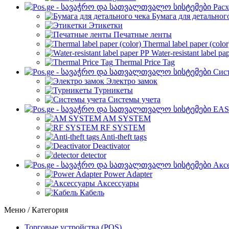
Рас
Бумага для детальног
Этикетки
Печатные ленты
Thermal label paper (color
Water-resistant label pa
Thermal Price Tag
Сист
Электро замок
Турникеты
Cистемы учета
EAS
AM SYSTEM
RF SYSTEM
Anti-theft tags
Deactivator
detector
Акс
Power Adapter
Аксессуары
Кабель
Меню / Категория
Торговые устройства (POS)