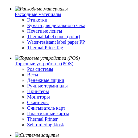
Расходные материалы
Этикетки
Бумага для детального чека
Печатные ленты
Thermal label paper (color)
Water-resistant label paper PP
Thermal Price Tag
Торговые устройства (POS)
Pos системы
Весы
Денежные ящики
Ручные терминалы
Принтеры
Мониторы
Сканнеры
Считыватель карт
Пластиковые карты
Thermal Printer
Self ordering kiosk