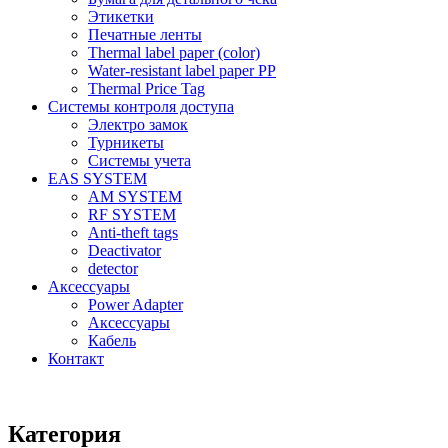
Этикетки
Печатные ленты
Thermal label paper (color)
Water-resistant label paper PP
Thermal Price Tag
Системы контроля доступа
Электро замок
Турникеты
Cистемы учета
EAS SYSTEM
AM SYSTEM
RF SYSTEM
Anti-theft tags
Deactivator
detector
Аксессуары
Power Adapter
Аксессуары
Кабель
Контакт
Категория