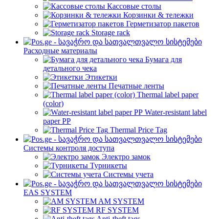
Кассовые столы
Корзинки & тележки
Герметизатор пакетов
Storage rack
Расходные материалы
Бумага для
детального чека
Этикетки
Печатные ленты
Thermal label paper
(color)
Water-resistant label
paper PP
Thermal Price Tag
Системы контроля доступа
Электро замок
Турникеты
Cистемы учета
EAS SYSTEM
AM SYSTEM
RF SYSTEM
Anti-theft tags