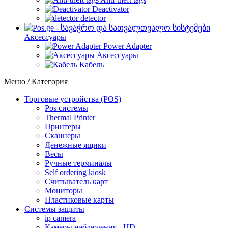
Deactivator
detector
Аксессуары
Power Adapter
Аксессуары
Кабель
Меню / Категория
Торговые устройства (POS)
Pos системы
Thermal Printer
Принтеры
Сканнеры
Денежные ящики
Весы
Ручные терминалы
Self ordering kiosk
Считыватель карт
Мониторы
Пластиковые карты
Cистемы защиты
ip camera
Камеры наблюдения - HD