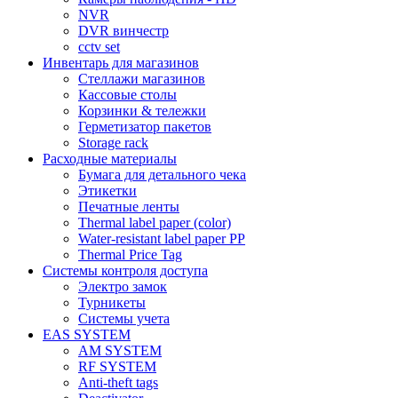
NVR
DVR винчестр
cctv set
Инвентарь для магазинов
Стеллажи магазинов
Кассовые столы
Корзинки & тележки
Герметизатор пакетов
Storage rack
Расходные материалы
Бумага для детального чека
Этикетки
Печатные ленты
Thermal label paper (color)
Water-resistant label paper PP
Thermal Price Tag
Системы контроля доступа
Электро замок
Турникеты
Cистемы учета
EAS SYSTEM
AM SYSTEM
RF SYSTEM
Anti-theft tags