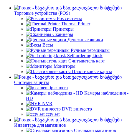
Торговые устройства (POS)
Pos системы
Thermal Printer
Принтеры
Сканнеры
Денежные ящики
Весы
Ручные терминалы
Self ordering kiosk
Считыватель карт
Мониторы
Пластиковые карты
Cистемы защиты
ip camera
Камеры наблюдения -
HD
NVR
DVR винчестр
cctv set
Инвентарь для магазинов
Стеллажи магазинов