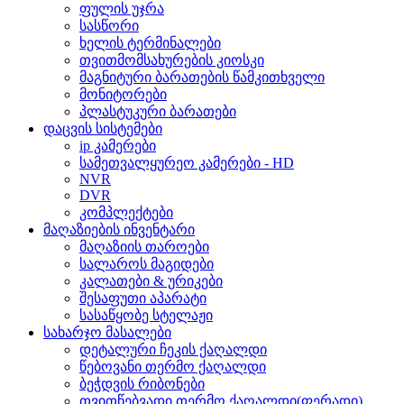
ფულის უჯრა
სასწორი
ხელის ტერმინალები
თვითმომსახურების კიოსკი
მაგნიტური ბარათების წამკითხველი
მონიტორები
პლასტუკური ბარათები
დაცვის სისტემები
ip კამერები
სამეთვალყურეო კამერები - HD
NVR
DVR
კომპლექტები
მაღაზიების ინვენტარი
მაღაზიის თაროები
სალაროს მაგიდები
კალათები & ურიკები
შესაფუთი აპარატი
სასაწყობე სტელაჟი
სახარჯო მასალები
დეტალური ჩეკის ქაღალდი
წებოვანი თერმო ქაღალდი
ბეჭდვის რიბონები
თვითწებვადი თერმო ქაღალდი(ფერადი)