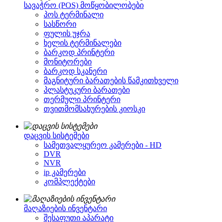
სავაჭრო (POS) მოწყობილობები
პოს ტერმინალი
სასწორი
ფულის უჯრა
ხელის ტერმინალები
ბარკოდ პრინტერი
მონიტორები
ბარკოდ სკანერი
მაგნიტური ბარათების წამკითხველი
პლასტუკური ბარათები
თერმული პრინტერი
თვითმომსახურების კიოსკი
დაცვის სისტემები
სამეთვალყურეო კამერები - HD
DVR
NVR
ip კამერები
კომპლექტები
მაღაზიების ინვენტარი
შესაფუთი აპარატი