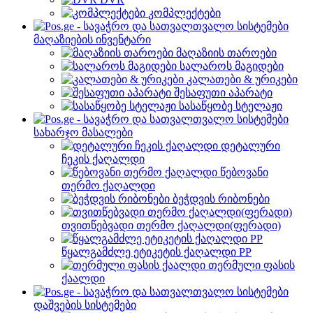
კომპლექტები
მაღაზიების ინვენტარი
მაღაზიის თაროები
სალაროს მაგიდები
კალათები & ურიკები
შესაფუთი აპარატი
სასაწყობე სტელაჟი
სახარჯო მასალები
დეტალური
ჩეკის ქაღალდი
წებოვანი
თერმო ქაღალდი
ბეჭდვის რიბონები
თვითწებვადი თერმო ქაღალდი(ფერადი)
წყალგამძლე ეტიკეტის ქაღალდი PP
თერმული ფასის
ქაალდი
დაშვების სისტემები