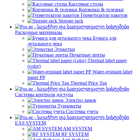
Кассовые столы
Корзинки & тележки
Герметизатор пакетов
Storage rack
Расходные материалы
Бумага для
детального чека
Этикетки
Печатные ленты
Thermal label paper
(color)
Water-resistant label
paper PP
Thermal Price Tag
Системы контроля доступа
Электро замок
Турникеты
Cистемы учета
EAS SYSTEM
AM SYSTEM
RF SYSTEM
Anti-theft tags