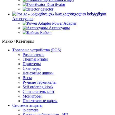
Deactivator
detector
Аксессуары
Power Adapter
Аксессуары
Кабель
Меню / Категория
Торговые устройства (POS)
Pos системы
Thermal Printer
Принтеры
Сканнеры
Денежные ящики
Весы
Ручные терминалы
Self ordering kiosk
Считыватель карт
Мониторы
Пластиковые карты
Cистемы защиты
ip camera
Камеры наблюдения - HD