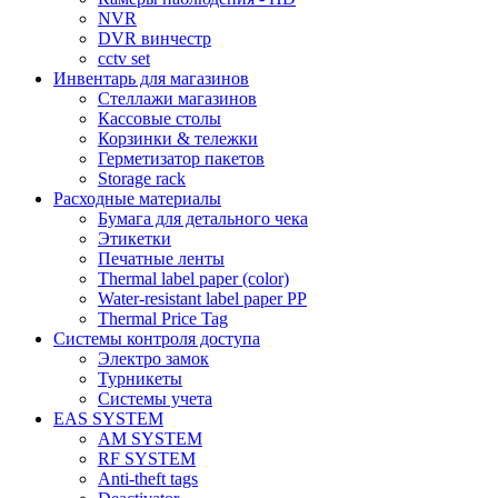
NVR
DVR винчестр
cctv set
Инвентарь для магазинов
Стеллажи магазинов
Кассовые столы
Корзинки & тележки
Герметизатор пакетов
Storage rack
Расходные материалы
Бумага для детального чека
Этикетки
Печатные ленты
Thermal label paper (color)
Water-resistant label paper PP
Thermal Price Tag
Системы контроля доступа
Электро замок
Турникеты
Cистемы учета
EAS SYSTEM
AM SYSTEM
RF SYSTEM
Anti-theft tags