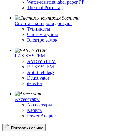
Water-resistant label paper PP
Thermal Price Tag
Системы контроля доступа
Турникеты
Cистемы учета
Электро замок
EAS SYSTEM
AM SYSTEM
RF SYSTEM
Anti-theft tags
Deactivator
detector
Аксессуары
Аксессуары
Кабель
Power Adapter
Показать больше