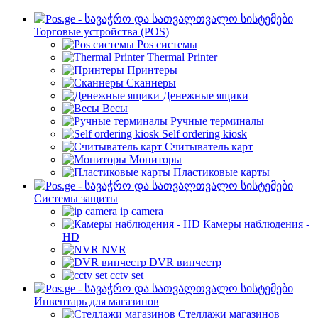
Торговые устройства (POS)
Pos системы
Thermal Printer
Принтеры
Сканнеры
Денежные ящики
Весы
Ручные терминалы
Self ordering kiosk
Считыватель карт
Мониторы
Пластиковые карты
Cистемы защиты
ip camera
Камеры наблюдения -
HD
NVR
DVR винчестр
cctv set
Инвентарь для магазинов
Стеллажи магазинов