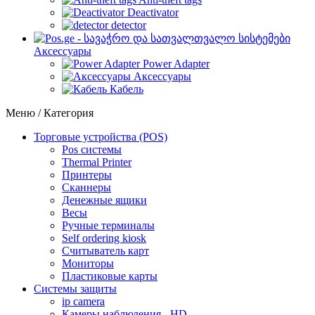
Deactivator
detector
Аксессуары
Power Adapter
Аксессуары
Кабель
Меню / Категория
Торговые устройства (POS)
Pos системы
Thermal Printer
Принтеры
Сканнеры
Денежные ящики
Весы
Ручные терминалы
Self ordering kiosk
Считыватель карт
Мониторы
Пластиковые карты
Cистемы защиты
ip camera
Камеры наблюдения - HD