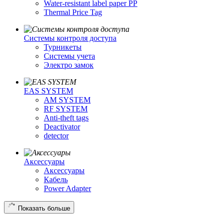
Water-resistant label paper PP
Thermal Price Tag
Системы контроля доступа
Турникеты
Cистемы учета
Электро замок
EAS SYSTEM
AM SYSTEM
RF SYSTEM
Anti-theft tags
Deactivator
detector
Аксессуары
Аксессуары
Кабель
Power Adapter
Показать больше