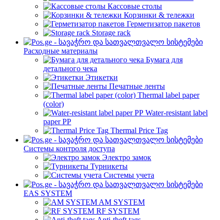
Кассовые столы
Корзинки & тележки
Герметизатор пакетов
Storage rack
Расходные материалы
Бумага для
детального чека
Этикетки
Печатные ленты
Thermal label paper
(color)
Water-resistant label
paper PP
Thermal Price Tag
Системы контроля доступа
Электро замок
Турникеты
Cистемы учета
EAS SYSTEM
AM SYSTEM
RF SYSTEM
Anti-theft tags