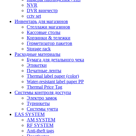
NVR
DVR винчестр
cctv set
Инвентарь для магазинов
Стеллажи магазинов
Кассовые столы
Корзинки & тележки
Герметизатор пакетов
Storage rack
Расходные материалы
Бумага для детального чека
Этикетки
Печатные ленты
Thermal label paper (color)
Water-resistant label paper PP
Thermal Price Tag
Системы контроля доступа
Электро замок
Турникеты
Cистемы учета
EAS SYSTEM
AM SYSTEM
RF SYSTEM
Anti-theft tags