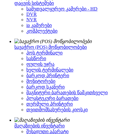
დაცვის სისტემები
სამეთვალყურეო კამერები - HD
DVR
NVR
ip კამერები
კომპლექტები
სავაჭრო (POS) მოწყობილობები
პოს ტერმინალი
სასწორი
ფულის უჯრა
ხელის ტერმინალები
ბარკოდ პრინტერი
მონიტორები
ბარკოდ სკანერი
მაგნიტური ბარათების წამკითხველი
პლასტუკური ბარათები
თერმული პრინტერი
თვითმომსახურების კიოსკი
მაღაზიების ინვენტარი
შესაფუთი აპარატი