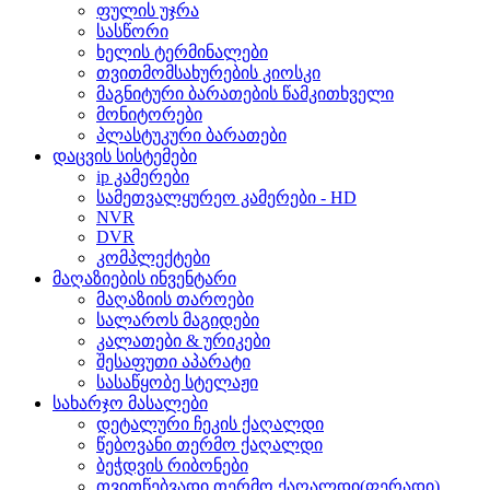
ფულის უჯრა
სასწორი
ხელის ტერმინალები
თვითმომსახურების კიოსკი
მაგნიტური ბარათების წამკითხველი
მონიტორები
პლასტუკური ბარათები
დაცვის სისტემები
ip კამერები
სამეთვალყურეო კამერები - HD
NVR
DVR
კომპლექტები
მაღაზიების ინვენტარი
მაღაზიის თაროები
სალაროს მაგიდები
კალათები & ურიკები
შესაფუთი აპარატი
სასაწყობე სტელაჟი
სახარჯო მასალები
დეტალური ჩეკის ქაღალდი
წებოვანი თერმო ქაღალდი
ბეჭდვის რიბონები
თვითწებვადი თერმო ქაღალდი(ფერადი)