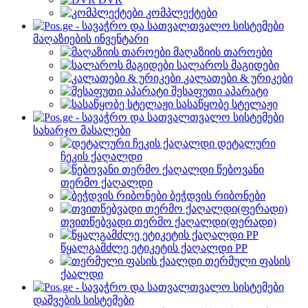
კომპლექტები
მაღაზიების ინვენტარი
მაღაზიის თაროები
სალაროს მაგიდები
კალათები & ურიკები
შესაფუთი აპარატი
სასაწყობე სტელაჟი
სახარჯო მასალები
დეტალური
ჩეკის ქაღალდი
წებოვანი
თერმო ქაღალდი
ბეჭდვის რიბონები
თვითწებვადი თერმო ქაღალდი(ფერადი)
წყალგამძლე ეტიკეტის ქაღალდი PP
თერმული ფასის
ქაალდი
დაშვების სისტემები