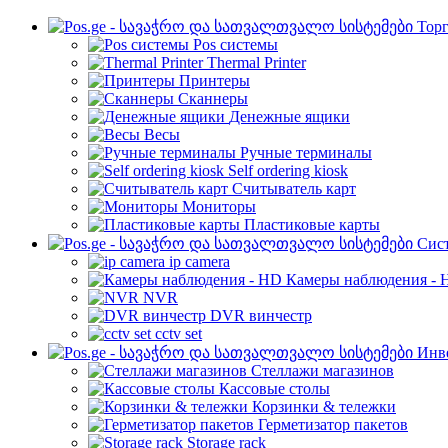
Торг
Pos системы
Thermal Printer
Принтеры
Сканнеры
Денежные ящики
Весы
Ручные терминалы
Self ordering kiosk
Считыватель карт
Мониторы
Пластиковые карты
Cис
ip camera
Камеры наблюдения - 
NVR
DVR винчестр
cctv set
Инве
Стеллажи магазинов
Кассовые столы
Корзинки & тележки
Герметизатор пакетов
Storage rack