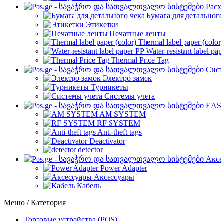
Рас
Бумага для детальног
Этикетки
Печатные ленты
Thermal label paper (color
Water-resistant label pa
Thermal Price Tag
Сист
Электро замок
Турникеты
Cистемы учета
EAS
AM SYSTEM
RF SYSTEM
Anti-theft tags
Deactivator
detector
Акс
Power Adapter
Аксессуары
Кабель
Меню / Категория
Торговые устройства (POS)