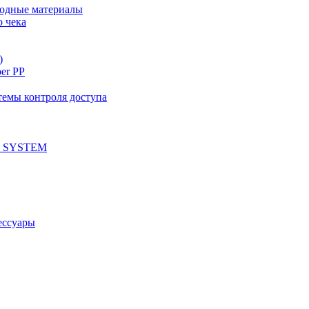
ходные материалы
о чека
)
per PP
емы контроля доступа
 SYSTEM
ессуары