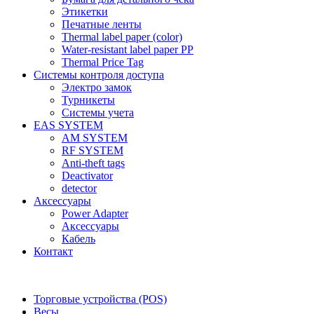
Этикетки
Печатные ленты
Thermal label paper (color)
Water-resistant label paper PP
Thermal Price Tag
Системы контроля доступа
Электро замок
Турникеты
Cистемы учета
EAS SYSTEM
AM SYSTEM
RF SYSTEM
Anti-theft tags
Deactivator
detector
Аксессуары
Power Adapter
Аксессуары
Кабель
Контакт
Торговые устройства (POS)
Весы