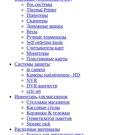
Pos системы
Thermal Printer
Принтеры
Сканнеры
Денежные ящики
Весы
Ручные терминалы
Self ordering kiosk
Считыватель карт
Мониторы
Пластиковые карты
Cистемы защиты
ip camera
Камеры наблюдения - HD
NVR
DVR винчестр
cctv set
Инвентарь для магазинов
Стеллажи магазинов
Кассовые столы
Корзинки & тележки
Герметизатор пакетов
Storage rack
Расходные материалы
Бумага для детального чека