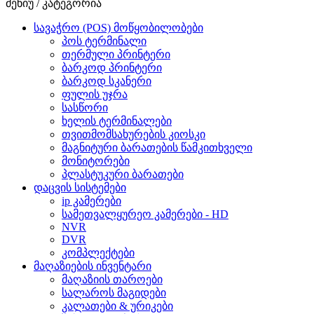
მენიუ / კატეგორია
სავაჭრო (POS) მოწყობილობები
პოს ტერმინალი
თერმული პრინტერი
ბარკოდ პრინტერი
ბარკოდ სკანერი
ფულის უჯრა
სასწორი
ხელის ტერმინალები
თვითმომსახურების კიოსკი
მაგნიტური ბარათების წამკითხველი
მონიტორები
პლასტუკური ბარათები
დაცვის სისტემები
ip კამერები
სამეთვალყურეო კამერები - HD
NVR
DVR
კომპლექტები
მაღაზიების ინვენტარი
მაღაზიის თაროები
სალაროს მაგიდები
კალათები & ურიკები