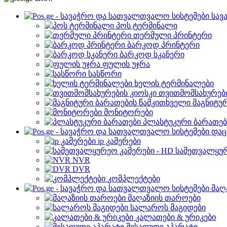
სავ
პოს ტერმინალი
თერმული პრინტერი
ბარკოდ პრინტერი
ბარკოდ სკანერი
ფულის უჯრა
სასწორი
ხელის ტერმინალები
თვითმომსახურები
მაგნიტუ
მონიტორები
პლასტუკური ბარათებ
დაც
ip კამერები
სამეთვალყურ
NVR
DVR
კომპლექტები
მაღ
მაღაზიის თაროები
სალაროს მაგიდები
კალათები & ურიკები
შესაფუთი აპარატი