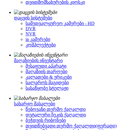
თვითმომსახურების კიოსკი
დაცვის სისტემები
სამეთვალყურეო კამერები - HD
DVR
NVR
ip კამერები
კომპლექტები
მაღაზიების ინვენტარი
შესაფუთი აპარატი
მაღაზიის თაროები
კალათები & ურიკები
სალაროს მაგიდები
სასაწყობე სტელაჟი
სახარჯო მასალები
წებოვანი თერმო ქაღალდი
დეტალური ჩეკის ქაღალდი
ბეჭდვის რიბონები
თვითწებვადი თერმო ქაღალდი(ფერადი)