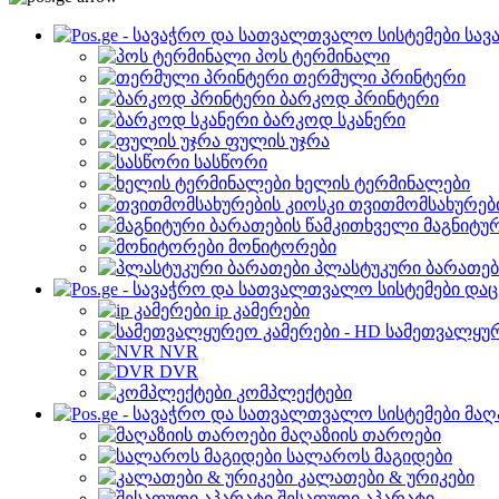
სავ
პოს ტერმინალი
თერმული პრინტერი
ბარკოდ პრინტერი
ბარკოდ სკანერი
ფულის უჯრა
სასწორი
ხელის ტერმინალები
თვითმომსახურები
მაგნიტუ
მონიტორები
პლასტუკური ბარათებ
დაც
ip კამერები
სამეთვალყურ
NVR
DVR
კომპლექტები
მაღ
მაღაზიის თაროები
სალაროს მაგიდები
კალათები & ურიკები
შესაფუთი აპარატი