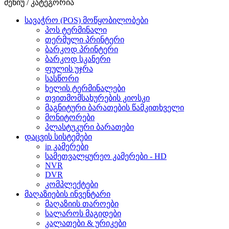
მენიუ / კატეგორია
სავაჭრო (POS) მოწყობილობები
პოს ტერმინალი
თერმული პრინტერი
ბარკოდ პრინტერი
ბარკოდ სკანერი
ფულის უჯრა
სასწორი
ხელის ტერმინალები
თვითმომსახურების კიოსკი
მაგნიტური ბარათების წამკითხველი
მონიტორები
პლასტუკური ბარათები
დაცვის სისტემები
ip კამერები
სამეთვალყურეო კამერები - HD
NVR
DVR
კომპლექტები
მაღაზიების ინვენტარი
მაღაზიის თაროები
სალაროს მაგიდები
კალათები & ურიკები