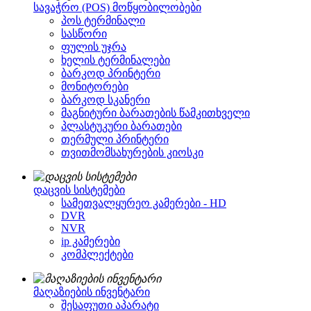
სავაჭრო (POS) მოწყობილობები
პოს ტერმინალი
სასწორი
ფულის უჯრა
ხელის ტერმინალები
ბარკოდ პრინტერი
მონიტორები
ბარკოდ სკანერი
მაგნიტური ბარათების წამკითხველი
პლასტუკური ბარათები
თერმული პრინტერი
თვითმომსახურების კიოსკი
დაცვის სისტემები
სამეთვალყურეო კამერები - HD
DVR
NVR
ip კამერები
კომპლექტები
მაღაზიების ინვენტარი
შესაფუთი აპარატი