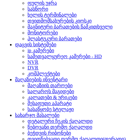
ფულის უჯრა
სასწორი
ხელის ტერმინალები
თვითმომსახურების კიოსკი
მაგნიტური ბარათების წამკითხველი
მონიტორები
პლასტუკური ბარათები
დაცვის სისტემები
ip კამერები
სამეთვალყურეო კამერები - HD
NVR
DVR
კომპლექტები
მაღაზიების ინვენტარი
მაღაზიის თაროები
სალაროს მაგიდები
კალათები & ურიკები
შესაფუთი აპარატი
სასაწყობე სტელაჟი
სახარჯო მასალები
დეტალური ჩეკის ქაღალდი
წებოვანი თერმო ქაღალდი
ბეჭდვის რიბონები
თვითწებვადი თერმო ქაღალდი(ფერადი)