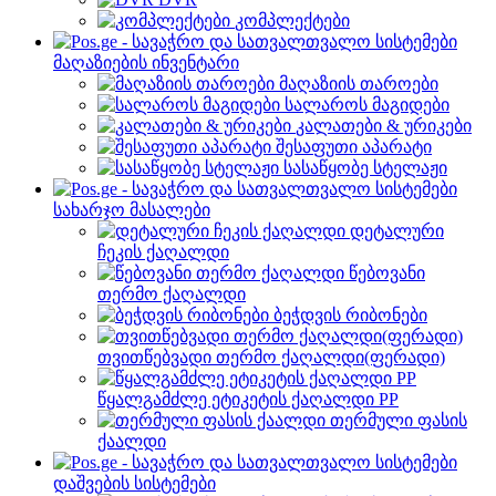
კომპლექტები
მაღაზიების ინვენტარი
მაღაზიის თაროები
სალაროს მაგიდები
კალათები & ურიკები
შესაფუთი აპარატი
სასაწყობე სტელაჟი
სახარჯო მასალები
დეტალური
ჩეკის ქაღალდი
წებოვანი
თერმო ქაღალდი
ბეჭდვის რიბონები
თვითწებვადი თერმო ქაღალდი(ფერადი)
წყალგამძლე ეტიკეტის ქაღალდი PP
თერმული ფასის
ქაალდი
დაშვების სისტემები