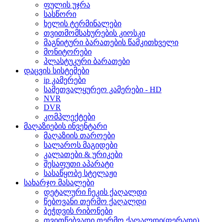
ფულის უჯრა
სასწორი
ხელის ტერმინალები
თვითმომსახურების კიოსკი
მაგნიტური ბარათების წამკითხველი
მონიტორები
პლასტუკური ბარათები
დაცვის სისტემები
ip კამერები
სამეთვალყურეო კამერები - HD
NVR
DVR
კომპლექტები
მაღაზიების ინვენტარი
მაღაზიის თაროები
სალაროს მაგიდები
კალათები & ურიკები
შესაფუთი აპარატი
სასაწყობე სტელაჟი
სახარჯო მასალები
დეტალური ჩეკის ქაღალდი
წებოვანი თერმო ქაღალდი
ბეჭდვის რიბონები
თვითწებვადი თერმო ქაღალდი(ფერადი)