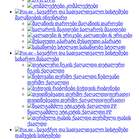
კომპლექტები
მაღაზიების ინვენტარი
მაღაზიის თაროები
სალაროს მაგიდები
კალათები & ურიკები
შესაფუთი აპარატი
სასაწყობე სტელაჟი
სახარჯო მასალები
დეტალური
ჩეკის ქაღალდი
წებოვანი
თერმო ქაღალდი
ბეჭდვის რიბონები
თვითწებვადი თერმო ქაღალდი(ფერადი)
წყალგამძლე ეტიკეტის ქაღალდი PP
თერმული ფასის
ქაალდი
დაშვების სისტემები