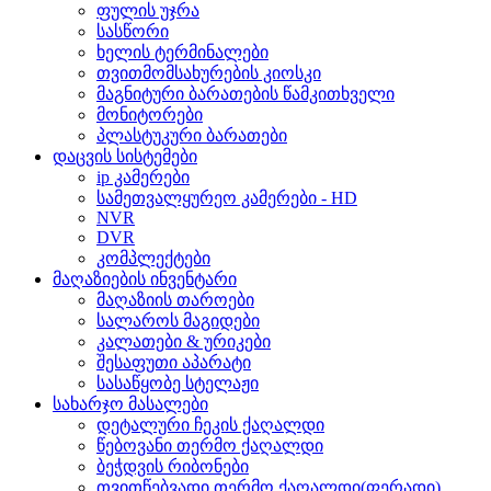
ფულის უჯრა
სასწორი
ხელის ტერმინალები
თვითმომსახურების კიოსკი
მაგნიტური ბარათების წამკითხველი
მონიტორები
პლასტუკური ბარათები
დაცვის სისტემები
ip კამერები
სამეთვალყურეო კამერები - HD
NVR
DVR
კომპლექტები
მაღაზიების ინვენტარი
მაღაზიის თაროები
სალაროს მაგიდები
კალათები & ურიკები
შესაფუთი აპარატი
სასაწყობე სტელაჟი
სახარჯო მასალები
დეტალური ჩეკის ქაღალდი
წებოვანი თერმო ქაღალდი
ბეჭდვის რიბონები
თვითწებვადი თერმო ქაღალდი(ფერადი)