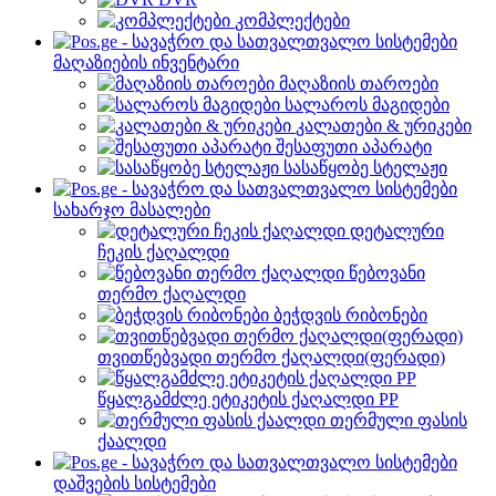
კომპლექტები
მაღაზიების ინვენტარი
მაღაზიის თაროები
სალაროს მაგიდები
კალათები & ურიკები
შესაფუთი აპარატი
სასაწყობე სტელაჟი
სახარჯო მასალები
დეტალური
ჩეკის ქაღალდი
წებოვანი
თერმო ქაღალდი
ბეჭდვის რიბონები
თვითწებვადი თერმო ქაღალდი(ფერადი)
წყალგამძლე ეტიკეტის ქაღალდი PP
თერმული ფასის
ქაალდი
დაშვების სისტემები