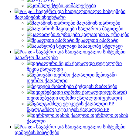
კომპლექტები
მაღაზიების ინვენტარი
მაღაზიის თაროები
სალაროს მაგიდები
კალათები & ურიკები
შესაფუთი აპარატი
სასაწყობე სტელაჟი
სახარჯო მასალები
დეტალური
ჩეკის ქაღალდი
წებოვანი
თერმო ქაღალდი
ბეჭდვის რიბონები
თვითწებვადი თერმო ქაღალდი(ფერადი)
წყალგამძლე ეტიკეტის ქაღალდი PP
თერმული ფასის
ქაალდი
დაშვების სისტემები