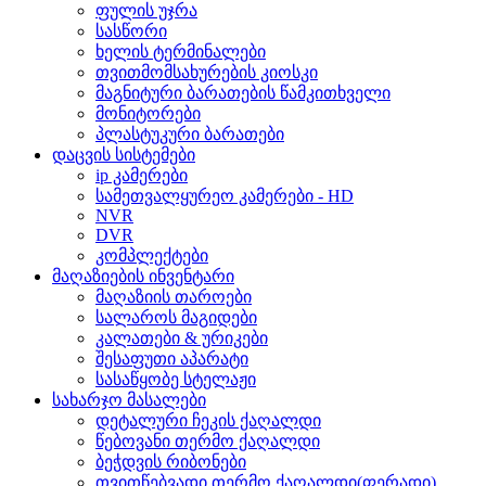
ფულის უჯრა
სასწორი
ხელის ტერმინალები
თვითმომსახურების კიოსკი
მაგნიტური ბარათების წამკითხველი
მონიტორები
პლასტუკური ბარათები
დაცვის სისტემები
ip კამერები
სამეთვალყურეო კამერები - HD
NVR
DVR
კომპლექტები
მაღაზიების ინვენტარი
მაღაზიის თაროები
სალაროს მაგიდები
კალათები & ურიკები
შესაფუთი აპარატი
სასაწყობე სტელაჟი
სახარჯო მასალები
დეტალური ჩეკის ქაღალდი
წებოვანი თერმო ქაღალდი
ბეჭდვის რიბონები
თვითწებვადი თერმო ქაღალდი(ფერადი)