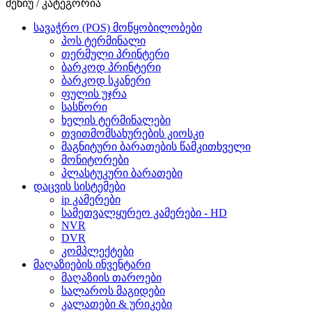
მენიუ / კატეგორია
სავაჭრო (POS) მოწყობილობები
პოს ტერმინალი
თერმული პრინტერი
ბარკოდ პრინტერი
ბარკოდ სკანერი
ფულის უჯრა
სასწორი
ხელის ტერმინალები
თვითმომსახურების კიოსკი
მაგნიტური ბარათების წამკითხველი
მონიტორები
პლასტუკური ბარათები
დაცვის სისტემები
ip კამერები
სამეთვალყურეო კამერები - HD
NVR
DVR
კომპლექტები
მაღაზიების ინვენტარი
მაღაზიის თაროები
სალაროს მაგიდები
კალათები & ურიკები