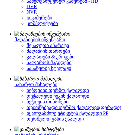
სამეთვალყურეო კამერები - HD
DVR
NVR
ip კამერები
კომპლექტები
მაღაზიების ინვენტარი
შესაფუთი აპარატი
მაღაზიის თაროები
კალათები & ურიკები
სალაროს მაგიდები
სასაწყობე სტელაჟი
სახარჯო მასალები
წებოვანი თერმო ქაღალდი
დეტალური ჩეკის ქაღალდი
ბეჭდვის რიბონები
თვითწებვადი თერმო ქაღალდი(ფერადი)
წყალგამძლე ეტიკეტის ქაღალდი PP
თერმული ფასის ქაალდი