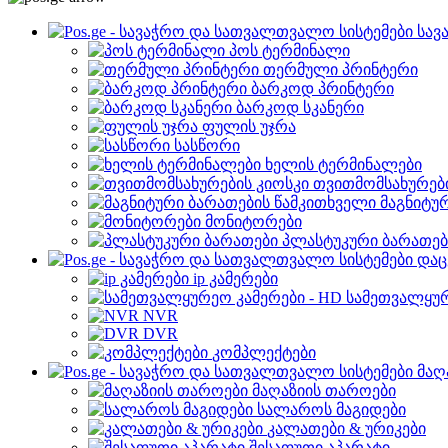
სავ
პოს ტერმინალი
თერმული პრინტერი
ბარკოდ პრინტერი
ბარკოდ სკანერი
ფულის უჯრა
სასწორი
ხელის ტერმინალები
თვითმომსახურები
მაგნიტუ
მონიტორები
პლასტუკური ბარათებ
დაც
ip კამერები
სამეთვალყურ
NVR
DVR
კომპლექტები
მაღ
მაღაზიის თაროები
სალაროს მაგიდები
კალათები & ურიკები
შესაფუთი აპარატი