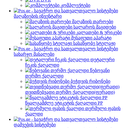
კომპლექტები
მაღაზიების ინვენტარი
მაღაზიის თაროები
სალაროს მაგიდები
კალათები & ურიკები
შესაფუთი აპარატი
სასაწყობე სტელაჟი
სახარჯო მასალები
დეტალური
ჩეკის ქაღალდი
წებოვანი
თერმო ქაღალდი
ბეჭდვის რიბონები
თვითწებვადი თერმო ქაღალდი(ფერადი)
წყალგამძლე ეტიკეტის ქაღალდი PP
თერმული ფასის
ქაალდი
დაშვების სისტემები