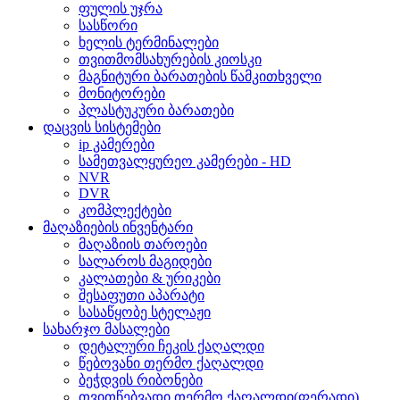
ფულის უჯრა
სასწორი
ხელის ტერმინალები
თვითმომსახურების კიოსკი
მაგნიტური ბარათების წამკითხველი
მონიტორები
პლასტუკური ბარათები
დაცვის სისტემები
ip კამერები
სამეთვალყურეო კამერები - HD
NVR
DVR
კომპლექტები
მაღაზიების ინვენტარი
მაღაზიის თაროები
სალაროს მაგიდები
კალათები & ურიკები
შესაფუთი აპარატი
სასაწყობე სტელაჟი
სახარჯო მასალები
დეტალური ჩეკის ქაღალდი
წებოვანი თერმო ქაღალდი
ბეჭდვის რიბონები
თვითწებვადი თერმო ქაღალდი(ფერადი)