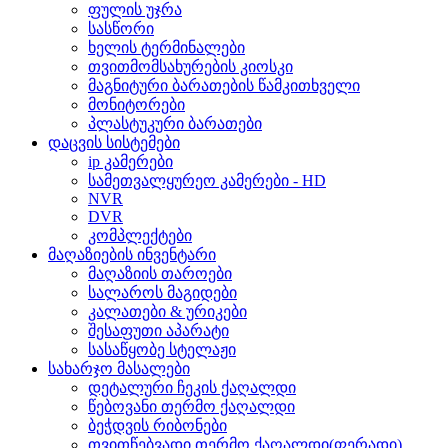
ფულის უჯრა
სასწორი
ხელის ტერმინალები
თვითმომსახურების კიოსკი
მაგნიტური ბარათების წამკითხველი
მონიტორები
პლასტუკური ბარათები
დაცვის სისტემები
ip კამერები
სამეთვალყურეო კამერები - HD
NVR
DVR
კომპლექტები
მაღაზიების ინვენტარი
მაღაზიის თაროები
სალაროს მაგიდები
კალათები & ურიკები
შესაფუთი აპარატი
სასაწყობე სტელაჟი
სახარჯო მასალები
დეტალური ჩეკის ქაღალდი
წებოვანი თერმო ქაღალდი
ბეჭდვის რიბონები
თვითწებვადი თერმო ქაღალდი(ფერადი)