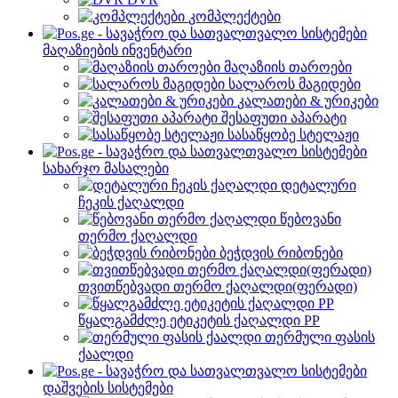
კომპლექტები
მაღაზიების ინვენტარი
მაღაზიის თაროები
სალაროს მაგიდები
კალათები & ურიკები
შესაფუთი აპარატი
სასაწყობე სტელაჟი
სახარჯო მასალები
დეტალური
ჩეკის ქაღალდი
წებოვანი
თერმო ქაღალდი
ბეჭდვის რიბონები
თვითწებვადი თერმო ქაღალდი(ფერადი)
წყალგამძლე ეტიკეტის ქაღალდი PP
თერმული ფასის
ქაალდი
დაშვების სისტემები