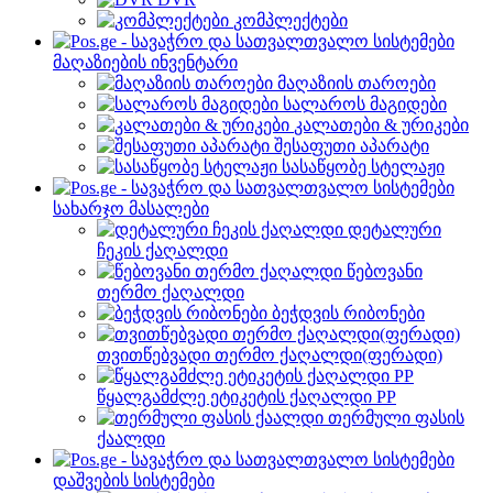
კომპლექტები
მაღაზიების ინვენტარი
მაღაზიის თაროები
სალაროს მაგიდები
კალათები & ურიკები
შესაფუთი აპარატი
სასაწყობე სტელაჟი
სახარჯო მასალები
დეტალური
ჩეკის ქაღალდი
წებოვანი
თერმო ქაღალდი
ბეჭდვის რიბონები
თვითწებვადი თერმო ქაღალდი(ფერადი)
წყალგამძლე ეტიკეტის ქაღალდი PP
თერმული ფასის
ქაალდი
დაშვების სისტემები