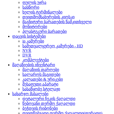
ფულის უჯრა
სასწორი
ხელის ტერმინალები
თვითმომსახურების კიოსკი
მაგნიტური ბარათების წამკითხველი
მონიტორები
პლასტუკური ბარათები
დაცვის სისტემები
ip კამერები
სამეთვალყურეო კამერები - HD
NVR
DVR
კომპლექტები
მაღაზიების ინვენტარი
მაღაზიის თაროები
სალაროს მაგიდები
კალათები & ურიკები
შესაფუთი აპარატი
სასაწყობე სტელაჟი
სახარჯო მასალები
დეტალური ჩეკის ქაღალდი
წებოვანი თერმო ქაღალდი
ბეჭდვის რიბონები
თვითწებვადი თერმო ქაღალდი(ფერადი)