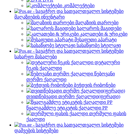
კომპლექტები
მაღაზიების ინვენტარი
მაღაზიის თაროები
სალაროს მაგიდები
კალათები & ურიკები
შესაფუთი აპარატი
სასაწყობე სტელაჟი
სახარჯო მასალები
დეტალური
ჩეკის ქაღალდი
წებოვანი
თერმო ქაღალდი
ბეჭდვის რიბონები
თვითწებვადი თერმო ქაღალდი(ფერადი)
წყალგამძლე ეტიკეტის ქაღალდი PP
თერმული ფასის
ქაალდი
დაშვების სისტემები