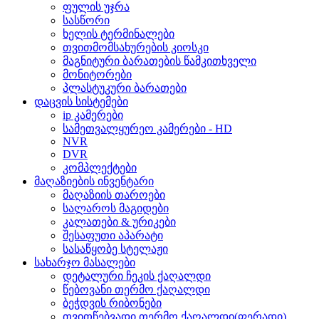
ფულის უჯრა
სასწორი
ხელის ტერმინალები
თვითმომსახურების კიოსკი
მაგნიტური ბარათების წამკითხველი
მონიტორები
პლასტუკური ბარათები
დაცვის სისტემები
ip კამერები
სამეთვალყურეო კამერები - HD
NVR
DVR
კომპლექტები
მაღაზიების ინვენტარი
მაღაზიის თაროები
სალაროს მაგიდები
კალათები & ურიკები
შესაფუთი აპარატი
სასაწყობე სტელაჟი
სახარჯო მასალები
დეტალური ჩეკის ქაღალდი
წებოვანი თერმო ქაღალდი
ბეჭდვის რიბონები
თვითწებვადი თერმო ქაღალდი(ფერადი)