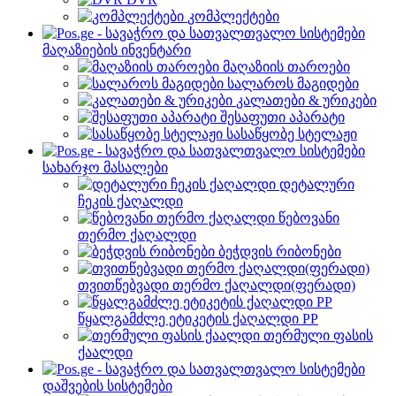
კომპლექტები
მაღაზიების ინვენტარი
მაღაზიის თაროები
სალაროს მაგიდები
კალათები & ურიკები
შესაფუთი აპარატი
სასაწყობე სტელაჟი
სახარჯო მასალები
დეტალური
ჩეკის ქაღალდი
წებოვანი
თერმო ქაღალდი
ბეჭდვის რიბონები
თვითწებვადი თერმო ქაღალდი(ფერადი)
წყალგამძლე ეტიკეტის ქაღალდი PP
თერმული ფასის
ქაალდი
დაშვების სისტემები