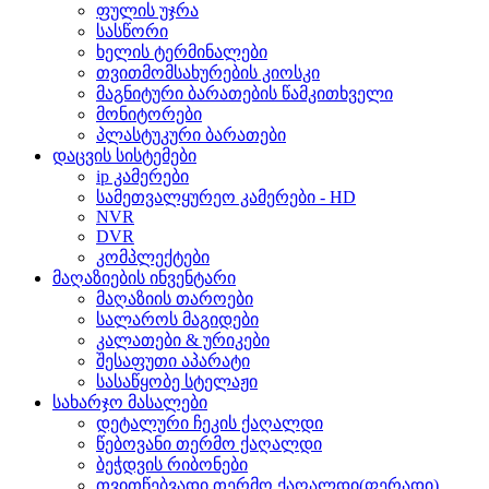
ფულის უჯრა
სასწორი
ხელის ტერმინალები
თვითმომსახურების კიოსკი
მაგნიტური ბარათების წამკითხველი
მონიტორები
პლასტუკური ბარათები
დაცვის სისტემები
ip კამერები
სამეთვალყურეო კამერები - HD
NVR
DVR
კომპლექტები
მაღაზიების ინვენტარი
მაღაზიის თაროები
სალაროს მაგიდები
კალათები & ურიკები
შესაფუთი აპარატი
სასაწყობე სტელაჟი
სახარჯო მასალები
დეტალური ჩეკის ქაღალდი
წებოვანი თერმო ქაღალდი
ბეჭდვის რიბონები
თვითწებვადი თერმო ქაღალდი(ფერადი)