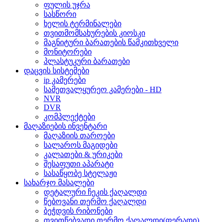
ფულის უჯრა
სასწორი
ხელის ტერმინალები
თვითმომსახურების კიოსკი
მაგნიტური ბარათების წამკითხველი
მონიტორები
პლასტუკური ბარათები
დაცვის სისტემები
ip კამერები
სამეთვალყურეო კამერები - HD
NVR
DVR
კომპლექტები
მაღაზიების ინვენტარი
მაღაზიის თაროები
სალაროს მაგიდები
კალათები & ურიკები
შესაფუთი აპარატი
სასაწყობე სტელაჟი
სახარჯო მასალები
დეტალური ჩეკის ქაღალდი
წებოვანი თერმო ქაღალდი
ბეჭდვის რიბონები
თვითწებვადი თერმო ქაღალდი(ფერადი)