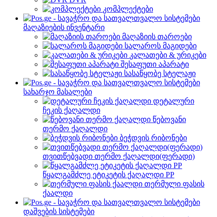
კომპლექტები
მაღაზიების ინვენტარი
მაღაზიის თაროები
სალაროს მაგიდები
კალათები & ურიკები
შესაფუთი აპარატი
სასაწყობე სტელაჟი
სახარჯო მასალები
დეტალური
ჩეკის ქაღალდი
წებოვანი
თერმო ქაღალდი
ბეჭდვის რიბონები
თვითწებვადი თერმო ქაღალდი(ფერადი)
წყალგამძლე ეტიკეტის ქაღალდი PP
თერმული ფასის
ქაალდი
დაშვების სისტემები