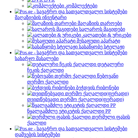
კომპლექტები
მაღაზიების ინვენტარი
მაღაზიის თაროები
სალაროს მაგიდები
კალათები & ურიკები
შესაფუთი აპარატი
სასაწყობე სტელაჟი
სახარჯო მასალები
დეტალური
ჩეკის ქაღალდი
წებოვანი
თერმო ქაღალდი
ბეჭდვის რიბონები
თვითწებვადი თერმო ქაღალდი(ფერადი)
წყალგამძლე ეტიკეტის ქაღალდი PP
თერმული ფასის
ქაალდი
დაშვების სისტემები