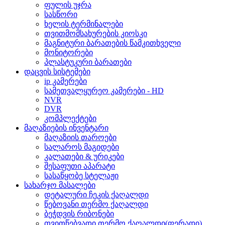
ფულის უჯრა
სასწორი
ხელის ტერმინალები
თვითმომსახურების კიოსკი
მაგნიტური ბარათების წამკითხველი
მონიტორები
პლასტუკური ბარათები
დაცვის სისტემები
ip კამერები
სამეთვალყურეო კამერები - HD
NVR
DVR
კომპლექტები
მაღაზიების ინვენტარი
მაღაზიის თაროები
სალაროს მაგიდები
კალათები & ურიკები
შესაფუთი აპარატი
სასაწყობე სტელაჟი
სახარჯო მასალები
დეტალური ჩეკის ქაღალდი
წებოვანი თერმო ქაღალდი
ბეჭდვის რიბონები
თვითწებვადი თერმო ქაღალდი(ფერადი)