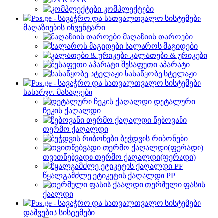
კომპლექტები
მაღაზიების ინვენტარი
მაღაზიის თაროები
სალაროს მაგიდები
კალათები & ურიკები
შესაფუთი აპარატი
სასაწყობე სტელაჟი
სახარჯო მასალები
დეტალური
ჩეკის ქაღალდი
წებოვანი
თერმო ქაღალდი
ბეჭდვის რიბონები
თვითწებვადი თერმო ქაღალდი(ფერადი)
წყალგამძლე ეტიკეტის ქაღალდი PP
თერმული ფასის
ქაალდი
დაშვების სისტემები