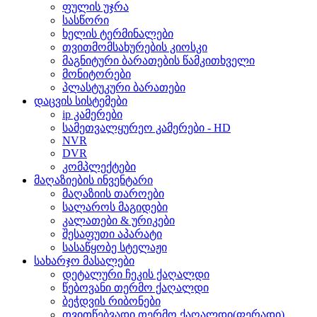
ფულის უჯრა
სასწორი
ხელის ტერმინალები
თვითმომსახურების კიოსკი
მაგნიტური ბარათების წამკითხველი
მონიტორები
პლასტუკური ბარათები
დაცვის სისტემები
ip კამერები
სამეთვალყურეო კამერები - HD
NVR
DVR
კომპლექტები
მაღაზიების ინვენტარი
მაღაზიის თაროები
სალაროს მაგიდები
კალათები & ურიკები
შესაფუთი აპარატი
სასაწყობე სტელაჟი
სახარჯო მასალები
დეტალური ჩეკის ქაღალდი
წებოვანი თერმო ქაღალდი
ბეჭდვის რიბონები
თვითწებვადი თერმო ქაღალდი(ფერადი)