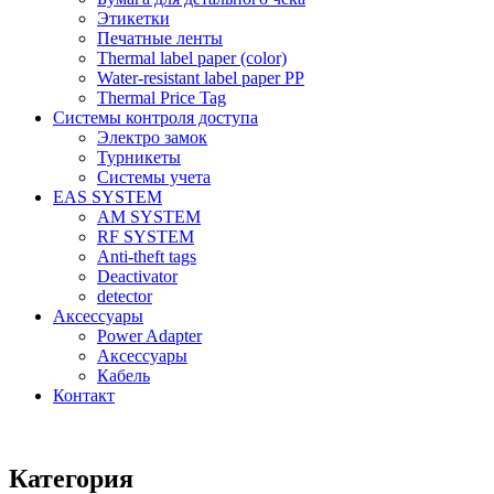
Этикетки
Печатные ленты
Thermal label paper (color)
Water-resistant label paper PP
Thermal Price Tag
Системы контроля доступа
Электро замок
Турникеты
Cистемы учета
EAS SYSTEM
AM SYSTEM
RF SYSTEM
Anti-theft tags
Deactivator
detector
Аксессуары
Power Adapter
Аксессуары
Кабель
Контакт
Категория