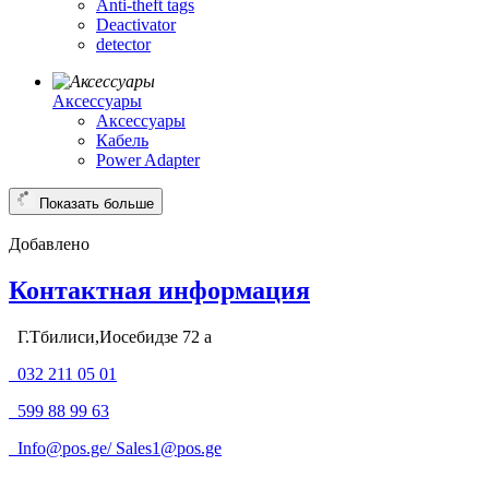
Anti-theft tags
Deactivator
detector
Аксессуары
Аксессуары
Кабель
Power Adapter
Показать больше
Добавлено
Контактная информация
Г.Тбилиси,Иосебидзе 72 а
032 211 05 01
599 88 99 63
Info@pos.ge
/
Sales1@pos.ge