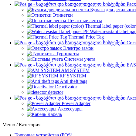
Рас
Бумага для детальног
Этикетки
Печатные ленты
Thermal label paper (color
Water-resistant label pa
Thermal Price Tag
Сист
Электро замок
Турникеты
Cистемы учета
EAS
AM SYSTEM
RF SYSTEM
Anti-theft tags
Deactivator
detector
Акс
Power Adapter
Аксессуары
Кабель
Меню / Категория
Торговые устройства (POS)