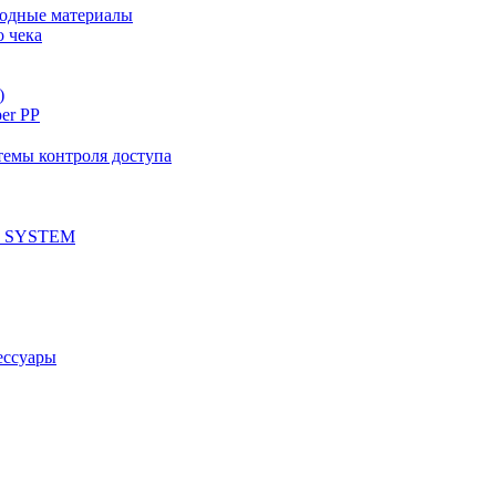
ходные материалы
о чека
)
per PP
емы контроля доступа
 SYSTEM
ессуары