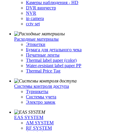
Камеры наблюдения - HD
DVR винчестр
NVR
ip camera
cctv set
Расходные материалы
Этикетки
Бумага для детального чека
Печатные ленты
Thermal label paper (color)
Water-resistant label paper PP
Thermal Price Tag
Системы контроля доступа
Турникеты
Cистемы учета
Электро замок
EAS SYSTEM
AM SYSTEM
RF SYSTEM