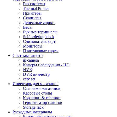
Pos системы
Thermal Printer
Принтеры
Сканнеры
Денежные ящики
Весы
Ручные терминалы
Self ordering kiosk
Считыватель карт
Мониторы
Пластиковые карты
Cистемы защиты
ip camera
Камеры наблюдения - HD
NVR
DVR винчестр
cctv set
Инвентарь для магазинов
Стеллажи магазинов
Кассовые столы
Корзинки & тележки
Герметизатор пакетов
Storage rack
Расходные материалы
Бумага для детального чека