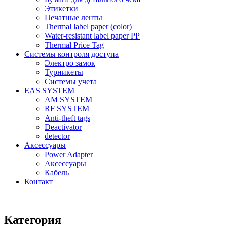
Этикетки
Печатные ленты
Thermal label paper (color)
Water-resistant label paper PP
Thermal Price Tag
Системы контроля доступа
Электро замок
Турникеты
Cистемы учета
EAS SYSTEM
AM SYSTEM
RF SYSTEM
Anti-theft tags
Deactivator
detector
Аксессуары
Power Adapter
Аксессуары
Кабель
Контакт
Категория