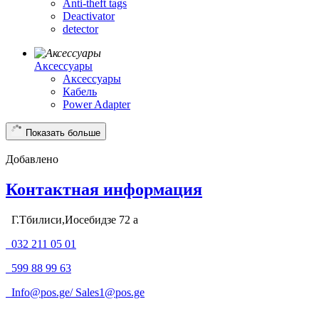
Anti-theft tags
Deactivator
detector
Аксессуары
Аксессуары
Кабель
Power Adapter
Показать больше
Добавлено
Контактная информация
Г.Тбилиси,Иосебидзе 72 а
032 211 05 01
599 88 99 63
Info@pos.ge
/
Sales1@pos.ge