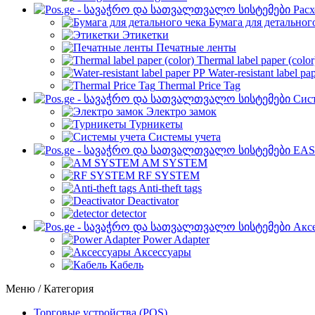
Рас
Бумага для детальног
Этикетки
Печатные ленты
Thermal label paper (color
Water-resistant label pa
Thermal Price Tag
Сист
Электро замок
Турникеты
Cистемы учета
EAS
AM SYSTEM
RF SYSTEM
Anti-theft tags
Deactivator
detector
Акс
Power Adapter
Аксессуары
Кабель
Меню / Категория
Торговые устройства (POS)