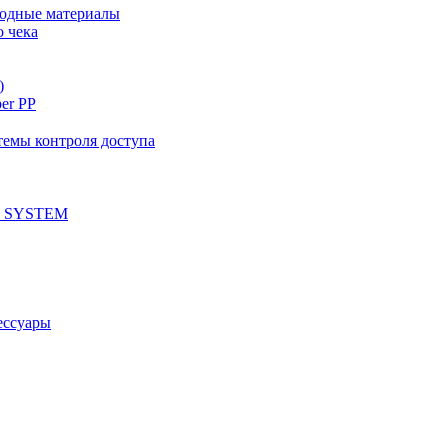
ходные материалы
о чека
)
per PP
емы контроля доступа
 SYSTEM
ессуары