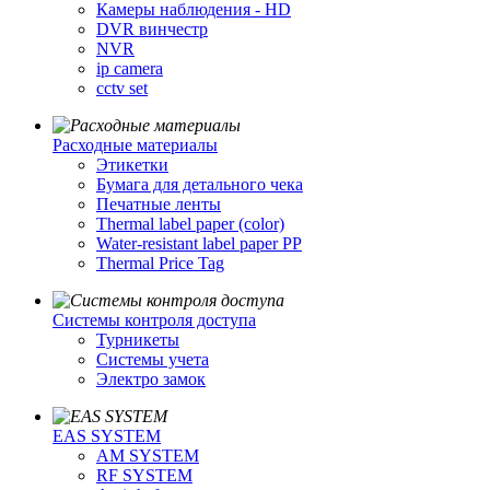
Камеры наблюдения - HD
DVR винчестр
NVR
ip camera
cctv set
Расходные материалы
Этикетки
Бумага для детального чека
Печатные ленты
Thermal label paper (color)
Water-resistant label paper PP
Thermal Price Tag
Системы контроля доступа
Турникеты
Cистемы учета
Электро замок
EAS SYSTEM
AM SYSTEM
RF SYSTEM