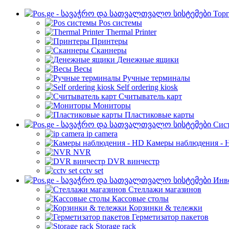
Торг
Pos системы
Thermal Printer
Принтеры
Сканнеры
Денежные ящики
Весы
Ручные терминалы
Self ordering kiosk
Считыватель карт
Мониторы
Пластиковые карты
Cис
ip camera
Камеры наблюдения - 
NVR
DVR винчестр
cctv set
Инве
Стеллажи магазинов
Кассовые столы
Корзинки & тележки
Герметизатор пакетов
Storage rack