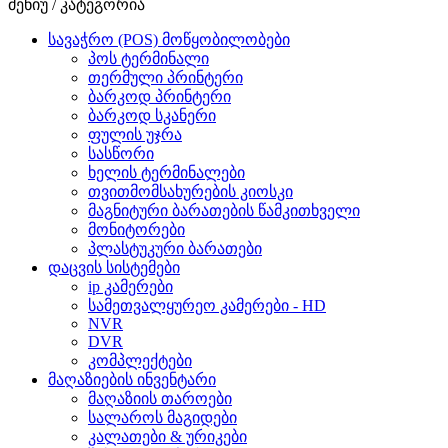
მენიუ / კატეგორია
სავაჭრო (POS) მოწყობილობები
პოს ტერმინალი
თერმული პრინტერი
ბარკოდ პრინტერი
ბარკოდ სკანერი
ფულის უჯრა
სასწორი
ხელის ტერმინალები
თვითმომსახურების კიოსკი
მაგნიტური ბარათების წამკითხველი
მონიტორები
პლასტუკური ბარათები
დაცვის სისტემები
ip კამერები
სამეთვალყურეო კამერები - HD
NVR
DVR
კომპლექტები
მაღაზიების ინვენტარი
მაღაზიის თაროები
სალაროს მაგიდები
კალათები & ურიკები