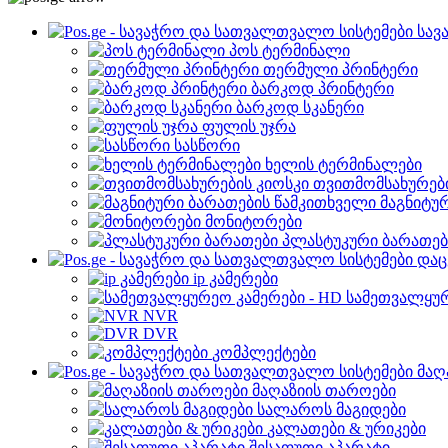
სავ
პოს ტერმინალი
თერმული პრინტერი
ბარკოდ პრინტერი
ბარკოდ სკანერი
ფულის უჯრა
სასწორი
ხელის ტერმინალები
თვითმომსახურები
მაგნიტუ
მონიტორები
პლასტუკური ბარათებ
დაც
ip კამერები
სამეთვალყურ
NVR
DVR
კომპლექტები
მაღ
მაღაზიის თაროები
სალაროს მაგიდები
კალათები & ურიკები
შესაფუთი აპარატი