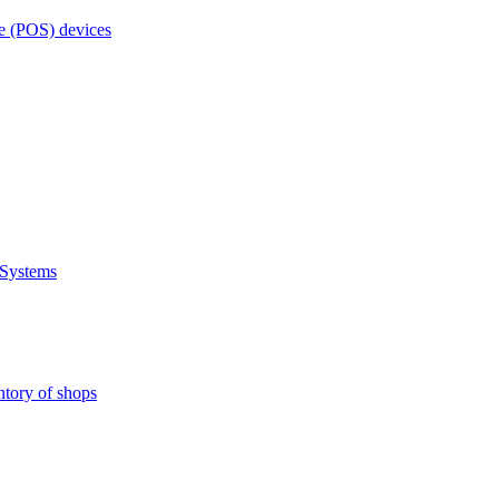
e (POS) devices
 Systems
ntory of shops