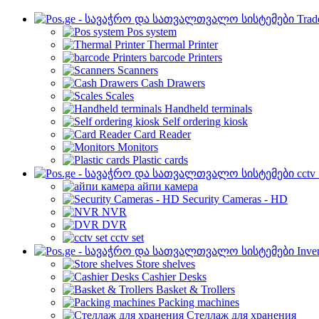
Trad
Pos system
Thermal Printer
barcode Printers
Scanners
Cash Drawers
Scales
Handheld terminals
Self ordering kiosk
Card Reader
Monitors
Plastic cards
cctv
айпи камера
Security Cameras - HD
NVR
DVR
cctv set
Inve
Store shelves
Cashier Desks
Basket & Trollers
Packing machines
Стеллаж для хранения