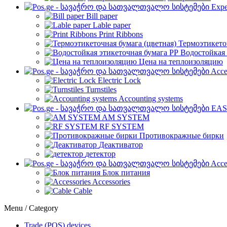
Expe
Bill paper
Lable paper
Print Ribbons
Термоэтикето
Водостойкая 
Цена на теплоизоляцию
Acce
Electric Lock
Turnstiles
Accounting systems
EAS
AM SYSTEM
RF SYSTEM
Противокражные бирки
Деактиватор
детектор
Acce
Блок питания
Accessories
Cable
Menu / Category
Trade (POS) devices