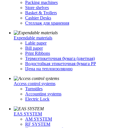
Packing machines
Store shelves
Basket & Trollers
Cashier Desks
Стеллаж для хранения
Expendable materials
Lable paper
Bill paper
Print Ribbons
Термоэтикеточная бумага (цветная)
Водостойкая этикеточная бумага PP
Цена на теплоизоляцию
Access control systems
Turnstiles
Accounting systems
Electric Lock
EAS SYSTEM
AM SYSTEM
RF SYSTEM