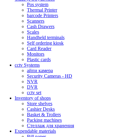
Pos system
Thermal Printer
barcode Printers
Scanners
Cash Drawers
Scales
Handheld terminals
Self ordering kiosk
Card Reader
Monitors
Plastic cards
cctv Systems
айпи камера
Security Cameras - HD
NVR
DVR
cctv set
Inventory of shops
Store shelves
Cashier Desks
Basket & Trollers
Packing machines
Стеллаж для хранения
Expendable materials
Bill paper