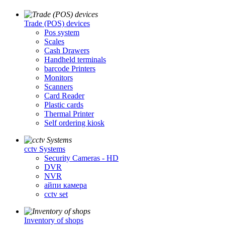
Trade (POS) devices
Pos system
Scales
Cash Drawers
Handheld terminals
barcode Printers
Monitors
Scanners
Card Reader
Plastic cards
Thermal Printer
Self ordering kiosk
cctv Systems
Security Cameras - HD
DVR
NVR
айпи камера
cctv set
Inventory of shops