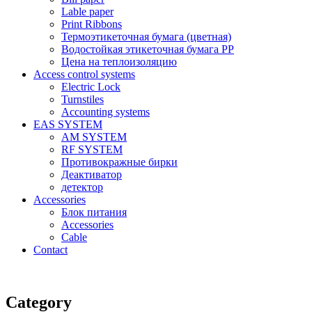
Lable paper
Print Ribbons
Термоэтикеточная бумага (цветная)
Водостойкая этикеточная бумага PP
Цена на теплоизоляцию
Access control systems
Electric Lock
Turnstiles
Accounting systems
EAS SYSTEM
AM SYSTEM
RF SYSTEM
Противокражные бирки
Деактиватор
детектор
Accessories
Блок питания
Accessories
Cable
Contact
Category