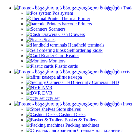
Trad
Pos system
Thermal Printer
barcode Printers
Scanners
Cash Drawers
Scales
Handheld terminals
Self ordering kiosk
Card Reader
Monitors
Plastic cards
cctv
айпи камера
Security Cameras - HD
NVR
DVR
cctv set
Inve
Store shelves
Cashier Desks
Basket & Trollers
Packing machines
Стеллаж для хранения