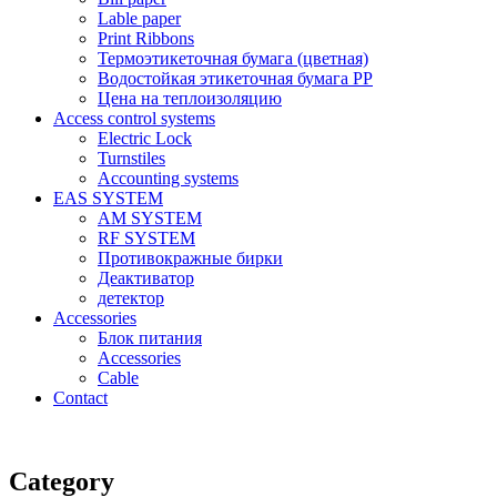
Lable paper
Print Ribbons
Термоэтикеточная бумага (цветная)
Водостойкая этикеточная бумага PP
Цена на теплоизоляцию
Access control systems
Electric Lock
Turnstiles
Accounting systems
EAS SYSTEM
AM SYSTEM
RF SYSTEM
Противокражные бирки
Деактиватор
детектор
Accessories
Блок питания
Accessories
Cable
Contact
Category