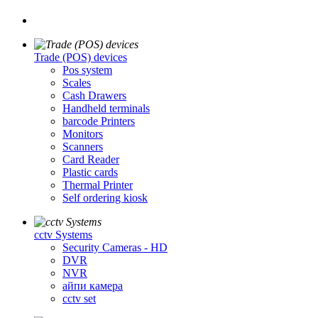
Trade (POS) devices
Pos system
Scales
Cash Drawers
Handheld terminals
barcode Printers
Monitors
Scanners
Card Reader
Plastic cards
Thermal Printer
Self ordering kiosk
cctv Systems
Security Cameras - HD
DVR
NVR
айпи камера
cctv set