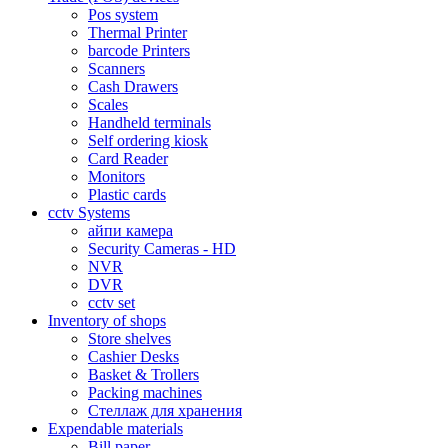
Pos system
Thermal Printer
barcode Printers
Scanners
Cash Drawers
Scales
Handheld terminals
Self ordering kiosk
Card Reader
Monitors
Plastic cards
cctv Systems
айпи камера
Security Cameras - HD
NVR
DVR
cctv set
Inventory of shops
Store shelves
Cashier Desks
Basket & Trollers
Packing machines
Стеллаж для хранения
Expendable materials
Bill paper