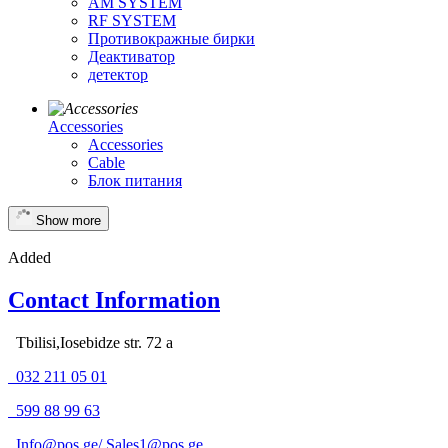
AM SYSTEM
RF SYSTEM
Противокражные бирки
Деактиватор
детектор
Accessories
Accessories
Cable
Блок питания
Show more
Added
Contact Information
Tbilisi,Iosebidze str. 72 a
032 211 05 01
599 88 99 63
Info@pos.ge
/
Sales1@pos.ge