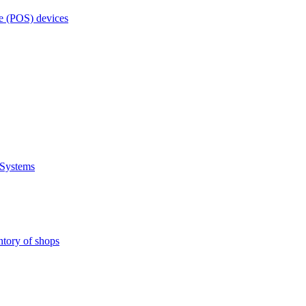
e (POS) devices
 Systems
ntory of shops