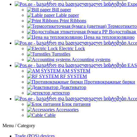
Expe
Bill paper
Lable paper
Print Ribbons
Термоэтикето
Водостойкая 
Цена на теплоизоляцию
Acce
Electric Lock
Turnstiles
Accounting systems
EAS
AM SYSTEM
RF SYSTEM
Противокражные бирки
Деактиватор
детектор
Acce
Блок питания
Accessories
Cable
Menu / Category
Trade (POS) devices