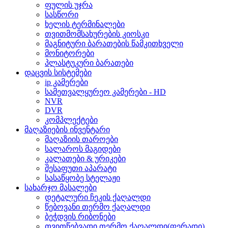
ფულის უჯრა
სასწორი
ხელის ტერმინალები
თვითმომსახურების კიოსკი
მაგნიტური ბარათების წამკითხველი
მონიტორები
პლასტუკური ბარათები
დაცვის სისტემები
ip კამერები
სამეთვალყურეო კამერები - HD
NVR
DVR
კომპლექტები
მაღაზიების ინვენტარი
მაღაზიის თაროები
სალაროს მაგიდები
კალათები & ურიკები
შესაფუთი აპარატი
სასაწყობე სტელაჟი
სახარჯო მასალები
დეტალური ჩეკის ქაღალდი
წებოვანი თერმო ქაღალდი
ბეჭდვის რიბონები
თვითწებვადი თერმო ქაღალდი(ფერადი)