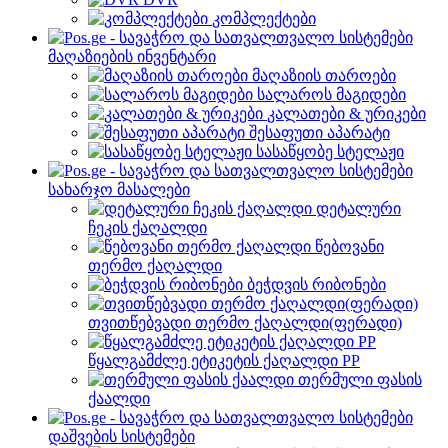
კომპლექტები
მაღაზიების ინვენტარი
მაღაზიის თაროები
სალაროს მაგიდები
კალათები & ურიკები
შესაფუთი აპარატი
სასაწყობე სტელაჟი
სახარჯო მასალები
დეტალური
ჩეკის ქაღალდი
წებოვანი
თერმო ქაღალდი
ბეჭდვის რიბონები
თვითწებვადი თერმო ქაღალდი(ფერადი)
წყალგამძლე ეტიკეტის ქაღალდი PP
თერმული ფასის
ქაალდი
დაშვების სისტემები