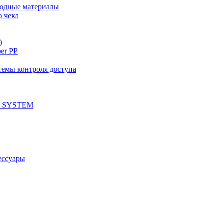
ходные материалы
о чека
)
per PP
емы контроля доступа
 SYSTEM
ессуары