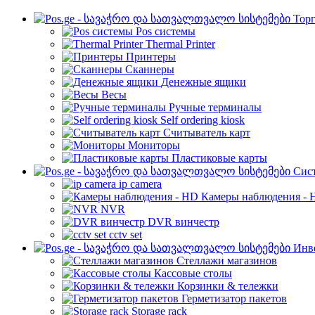
Торг
Pos системы
Thermal Printer
Принтеры
Сканнеры
Денежные ящики
Весы
Ручные терминалы
Self ordering kiosk
Считыватель карт
Мониторы
Пластиковые карты
Cис
ip camera
Камеры наблюдения - 
NVR
DVR винчестр
cctv set
Инве
Стеллажи магазинов
Кассовые столы
Корзинки & тележки
Герметизатор пакетов
Storage rack