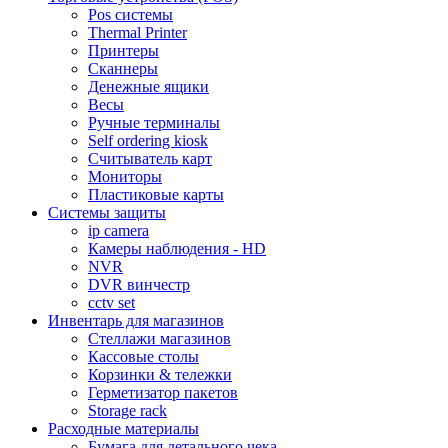
Pos системы
Thermal Printer
Принтеры
Сканнеры
Денежные ящики
Весы
Ручные терминалы
Self ordering kiosk
Считыватель карт
Мониторы
Пластиковые карты
Cистемы защиты
ip camera
Камеры наблюдения - HD
NVR
DVR винчестр
cctv set
Инвентарь для магазинов
Стеллажи магазинов
Кассовые столы
Корзинки & тележки
Герметизатор пакетов
Storage rack
Расходные материалы
Бумага для детального чека