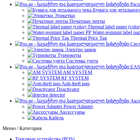
Рас
Бумага для детальног
Этикетки
Печатные ленты
Thermal label paper (color
Water-resistant label pa
Thermal Price Tag
Сист
Электро замок
Турникеты
Cистемы учета
EAS
AM SYSTEM
RF SYSTEM
Anti-theft tags
Deactivator
detector
Акс
Power Adapter
Аксессуары
Кабель
Меню / Категория
Торговые устройства (POS)