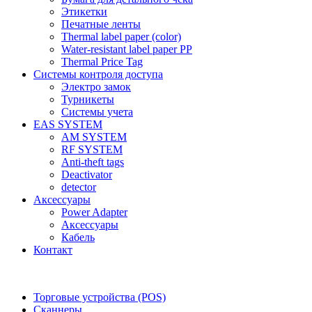
Этикетки
Печатные ленты
Thermal label paper (color)
Water-resistant label paper PP
Thermal Price Tag
Системы контроля доступа
Электро замок
Турникеты
Cистемы учета
EAS SYSTEM
AM SYSTEM
RF SYSTEM
Anti-theft tags
Deactivator
detector
Аксессуары
Power Adapter
Аксессуары
Кабель
Контакт
Торговые устройства (POS)
Сканнеры