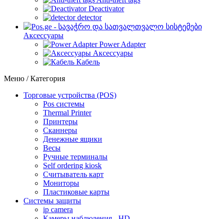
Deactivator
detector
Аксессуары
Power Adapter
Аксессуары
Кабель
Меню / Категория
Торговые устройства (POS)
Pos системы
Thermal Printer
Принтеры
Сканнеры
Денежные ящики
Весы
Ручные терминалы
Self ordering kiosk
Считыватель карт
Мониторы
Пластиковые карты
Cистемы защиты
ip camera
Камеры наблюдения - HD