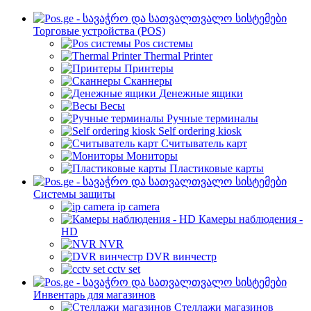
Торговые устройства (POS)
Pos системы
Thermal Printer
Принтеры
Сканнеры
Денежные ящики
Весы
Ручные терминалы
Self ordering kiosk
Считыватель карт
Мониторы
Пластиковые карты
Cистемы защиты
ip camera
Камеры наблюдения -
HD
NVR
DVR винчестр
cctv set
Инвентарь для магазинов
Стеллажи магазинов