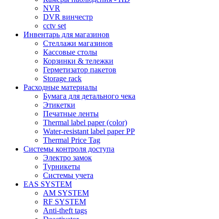
NVR
DVR винчестр
cctv set
Инвентарь для магазинов
Стеллажи магазинов
Кассовые столы
Корзинки & тележки
Герметизатор пакетов
Storage rack
Расходные материалы
Бумага для детального чека
Этикетки
Печатные ленты
Thermal label paper (color)
Water-resistant label paper PP
Thermal Price Tag
Системы контроля доступа
Электро замок
Турникеты
Cистемы учета
EAS SYSTEM
AM SYSTEM
RF SYSTEM
Anti-theft tags