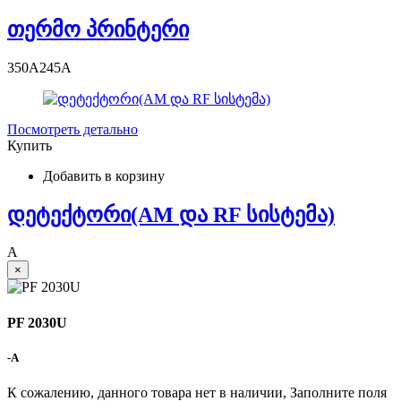
თერმო პრინტერი
350
A
245
A
Посмотреть детально
Купить
Добавить в корзину
დეტექტორი(AM და RF სისტემა)
A
×
PF 2030U
-
A
К сожалению, данного товара нет в наличии, Заполните поля