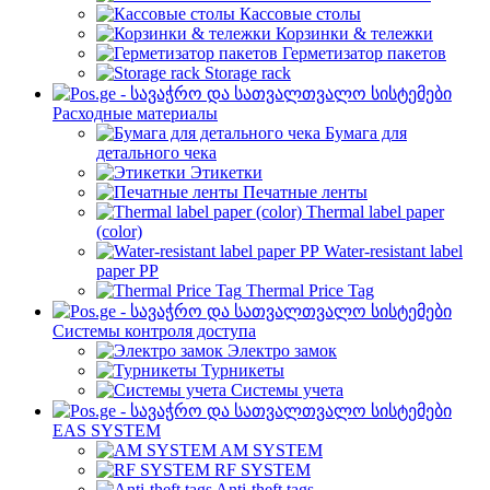
Кассовые столы
Корзинки & тележки
Герметизатор пакетов
Storage rack
Расходные материалы
Бумага для
детального чека
Этикетки
Печатные ленты
Thermal label paper
(color)
Water-resistant label
paper PP
Thermal Price Tag
Системы контроля доступа
Электро замок
Турникеты
Cистемы учета
EAS SYSTEM
AM SYSTEM
RF SYSTEM
Anti-theft tags