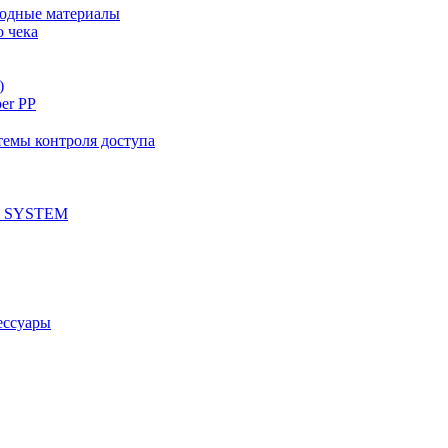
ходные материалы
о чека
)
per PP
емы контроля доступа
 SYSTEM
ессуары