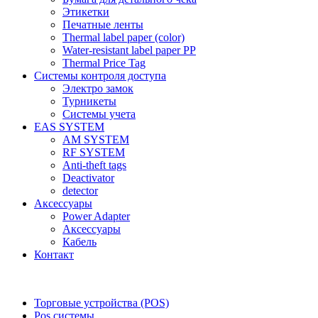
Этикетки
Печатные ленты
Thermal label paper (color)
Water-resistant label paper PP
Thermal Price Tag
Системы контроля доступа
Электро замок
Турникеты
Cистемы учета
EAS SYSTEM
AM SYSTEM
RF SYSTEM
Anti-theft tags
Deactivator
detector
Аксессуары
Power Adapter
Аксессуары
Кабель
Контакт
Торговые устройства (POS)
Pos системы