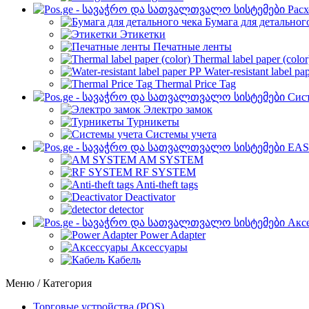
Рас
Бумага для детальног
Этикетки
Печатные ленты
Thermal label paper (color
Water-resistant label pa
Thermal Price Tag
Сист
Электро замок
Турникеты
Cистемы учета
EAS
AM SYSTEM
RF SYSTEM
Anti-theft tags
Deactivator
detector
Акс
Power Adapter
Аксессуары
Кабель
Меню / Категория
Торговые устройства (POS)