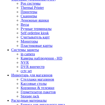
Pos системы
Thermal Printer
Принтеры
Сканнеры
Денежные ящики
Весы
Ручные терминалы
Self ordering kiosk
Считыватель карт
Мониторы
Пластиковые карты
Cистемы защиты
ip camera
Камеры наблюдения - HD
NVR
DVR винчестр
cctv set
Инвентарь для магазинов
Стеллажи магазинов
Кассовые столы
Корзинки & тележки
Герметизатор пакетов
Storage rack
Расходные материалы
Бумага для детального чека