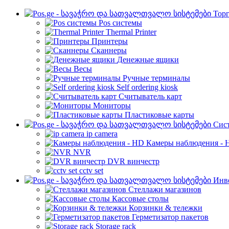
Торг
Pos системы
Thermal Printer
Принтеры
Сканнеры
Денежные ящики
Весы
Ручные терминалы
Self ordering kiosk
Считыватель карт
Мониторы
Пластиковые карты
Cис
ip camera
Камеры наблюдения - 
NVR
DVR винчестр
cctv set
Инве
Стеллажи магазинов
Кассовые столы
Корзинки & тележки
Герметизатор пакетов
Storage rack