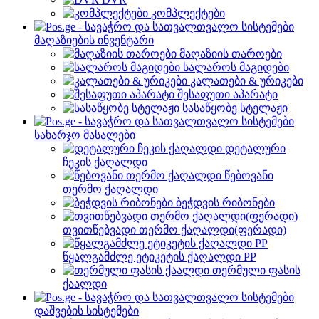
კომპლექტები
მაღაზიების ინვენტარი
მაღაზიის თაროები
სალაროს მაგიდები
კალათები & ურიკები
შესაფუთი აპარატი
სასაწყობე სტელაჟი
სახარჯო მასალები
დეტალური
ჩეკის ქაღალდი
წებოვანი
თერმო ქაღალდი
ბეჭდვის რიბონები
თვითწებვადი თერმო ქაღალდი(ფერადი)
წყალგამძლე ეტიკეტის ქაღალდი PP
თერმული ფასის
ქაალდი
დაშვების სისტემები