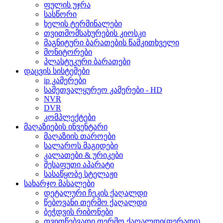
ფულის უჯრა
სასწორი
ხელის ტერმინალები
თვითმომსახურების კიოსკი
მაგნიტური ბარათების წამკითხველი
მონიტორები
პლასტუკური ბარათები
დაცვის სისტემები
ip კამერები
სამეთვალყურეო კამერები - HD
NVR
DVR
კომპლექტები
მაღაზიების ინვენტარი
მაღაზიის თაროები
სალაროს მაგიდები
კალათები & ურიკები
შესაფუთი აპარატი
სასაწყობე სტელაჟი
სახარჯო მასალები
დეტალური ჩეკის ქაღალდი
წებოვანი თერმო ქაღალდი
ბეჭდვის რიბონები
თვითწებვადი თერმო ქაღალდი(ფერადი)