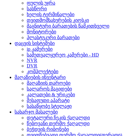
ფულის უჯრა
სასწორი
ხელის ტერმინალები
თვითმომსახურების კიოსკი
მაგნიტური ბარათების წამკითხველი
მონიტორები
პლასტუკური ბარათები
დაცვის სისტემები
ip კამერები
სამეთვალყურეო კამერები - HD
NVR
DVR
კომპლექტები
მაღაზიების ინვენტარი
მაღაზიის თაროები
სალაროს მაგიდები
კალათები & ურიკები
შესაფუთი აპარატი
სასაწყობე სტელაჟი
სახარჯო მასალები
დეტალური ჩეკის ქაღალდი
წებოვანი თერმო ქაღალდი
ბეჭდვის რიბონები
თვითწებვადი თერმო ქაღალდი(ფერადი)