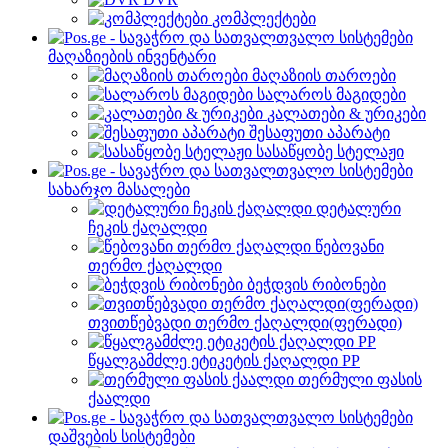
კომპლექტები
მაღაზიების ინვენტარი
მაღაზიის თაროები
სალაროს მაგიდები
კალათები & ურიკები
შესაფუთი აპარატი
სასაწყობე სტელაჟი
სახარჯო მასალები
დეტალური
ჩეკის ქაღალდი
წებოვანი
თერმო ქაღალდი
ბეჭდვის რიბონები
თვითწებვადი თერმო ქაღალდი(ფერადი)
წყალგამძლე ეტიკეტის ქაღალდი PP
თერმული ფასის
ქაალდი
დაშვების სისტემები