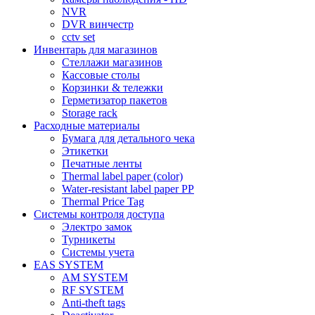
NVR
DVR винчестр
cctv set
Инвентарь для магазинов
Стеллажи магазинов
Кассовые столы
Корзинки & тележки
Герметизатор пакетов
Storage rack
Расходные материалы
Бумага для детального чека
Этикетки
Печатные ленты
Thermal label paper (color)
Water-resistant label paper PP
Thermal Price Tag
Системы контроля доступа
Электро замок
Турникеты
Cистемы учета
EAS SYSTEM
AM SYSTEM
RF SYSTEM
Anti-theft tags