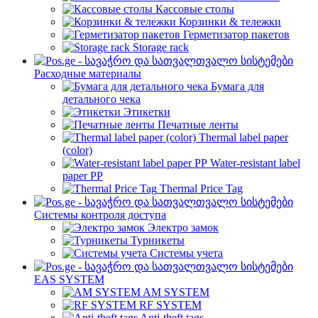
Кассовые столы
Корзинки & тележки
Герметизатор пакетов
Storage rack
Расходные материалы
Бумага для
детального чека
Этикетки
Печатные ленты
Thermal label paper
(color)
Water-resistant label
paper PP
Thermal Price Tag
Системы контроля доступа
Электро замок
Турникеты
Cистемы учета
EAS SYSTEM
AM SYSTEM
RF SYSTEM
Anti-theft tags