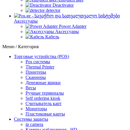
Deactivator
detector
Аксессуары
Power Adapter
Аксессуары
Кабель
Меню / Категория
Торговые устройства (POS)
Pos системы
Thermal Printer
Принтеры
Сканнеры
Денежные ящики
Весы
Ручные терминалы
Self ordering kiosk
Считыватель карт
Мониторы
Пластиковые карты
Cистемы защиты
ip camera
Камеры наблюдения - HD