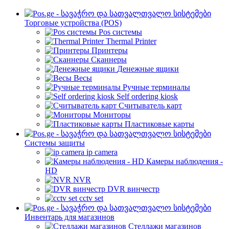
Торговые устройства (POS)
Pos системы
Thermal Printer
Принтеры
Сканнеры
Денежные ящики
Весы
Ручные терминалы
Self ordering kiosk
Считыватель карт
Мониторы
Пластиковые карты
Cистемы защиты
ip camera
Камеры наблюдения -
HD
NVR
DVR винчестр
cctv set
Инвентарь для магазинов
Стеллажи магазинов