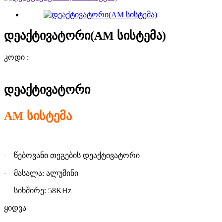
დეაქტივატორი(AM სისტემა)
კოდი :
დეაქტივატორ
ი
AM
სისტემა
წებოვანი თეგების დეაქტივატორ
ი
·
მასალა: ალუმინ
ი
·
სიხშირე: 58KHz
·
ყიდვა