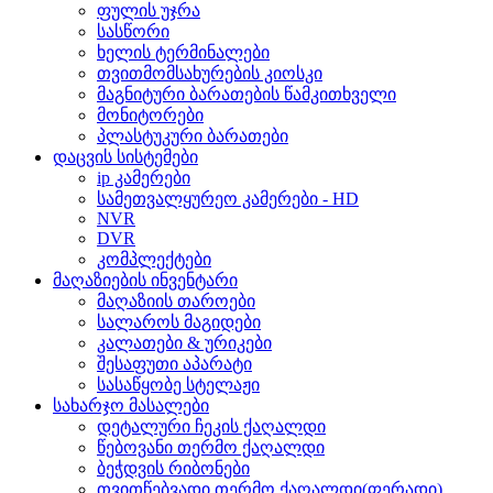
ფულის უჯრა
სასწორი
ხელის ტერმინალები
თვითმომსახურების კიოსკი
მაგნიტური ბარათების წამკითხველი
მონიტორები
პლასტუკური ბარათები
დაცვის სისტემები
ip კამერები
სამეთვალყურეო კამერები - HD
NVR
DVR
კომპლექტები
მაღაზიების ინვენტარი
მაღაზიის თაროები
სალაროს მაგიდები
კალათები & ურიკები
შესაფუთი აპარატი
სასაწყობე სტელაჟი
სახარჯო მასალები
დეტალური ჩეკის ქაღალდი
წებოვანი თერმო ქაღალდი
ბეჭდვის რიბონები
თვითწებვადი თერმო ქაღალდი(ფერადი)