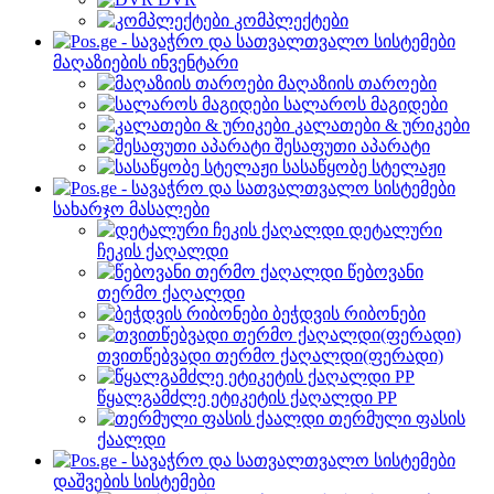
კომპლექტები
მაღაზიების ინვენტარი
მაღაზიის თაროები
სალაროს მაგიდები
კალათები & ურიკები
შესაფუთი აპარატი
სასაწყობე სტელაჟი
სახარჯო მასალები
დეტალური
ჩეკის ქაღალდი
წებოვანი
თერმო ქაღალდი
ბეჭდვის რიბონები
თვითწებვადი თერმო ქაღალდი(ფერადი)
წყალგამძლე ეტიკეტის ქაღალდი PP
თერმული ფასის
ქაალდი
დაშვების სისტემები