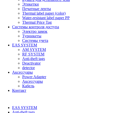
Этикетки
Печатные ленты
Thermal label paper (color)
Water-resistant label paper PP
Thermal Price Tag
Системы контроля доступа
Электро замок
Турникеты
Cистемы учета
EAS SYSTEM
AM SYSTEM
RF SYSTEM
Anti-theft tags
Deactivator
detector
Аксессуары
Power Adapter
Аксессуары
Кабель
Контакт
EAS SYSTEM
Anti-theft tags