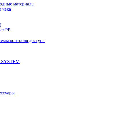
ходные материалы
о чека
)
per PP
емы контроля доступа
 SYSTEM
ессуары