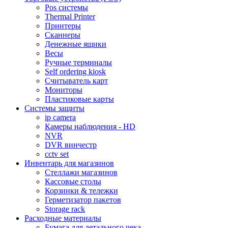
Pos системы
Thermal Printer
Принтеры
Сканнеры
Денежные ящики
Весы
Ручные терминалы
Self ordering kiosk
Считыватель карт
Мониторы
Пластиковые карты
Cистемы защиты
ip camera
Камеры наблюдения - HD
NVR
DVR винчестр
cctv set
Инвентарь для магазинов
Стеллажи магазинов
Кассовые столы
Корзинки & тележки
Герметизатор пакетов
Storage rack
Расходные материалы
Бумага для детального чека