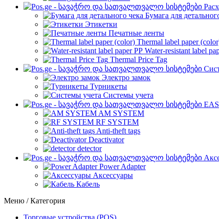
Рас
Бумага для детальног
Этикетки
Печатные ленты
Thermal label paper (color
Water-resistant label pa
Thermal Price Tag
Сист
Электро замок
Турникеты
Cистемы учета
EAS
AM SYSTEM
RF SYSTEM
Anti-theft tags
Deactivator
detector
Акс
Power Adapter
Аксессуары
Кабель
Меню / Категория
Торговые устройства (POS)