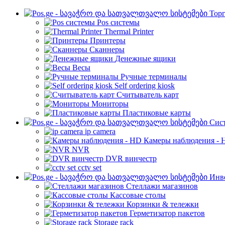
Торг
Pos системы
Thermal Printer
Принтеры
Сканнеры
Денежные ящики
Весы
Ручные терминалы
Self ordering kiosk
Считыватель карт
Мониторы
Пластиковые карты
Cис
ip camera
Камеры наблюдения - 
NVR
DVR винчестр
cctv set
Инве
Стеллажи магазинов
Кассовые столы
Корзинки & тележки
Герметизатор пакетов
Storage rack