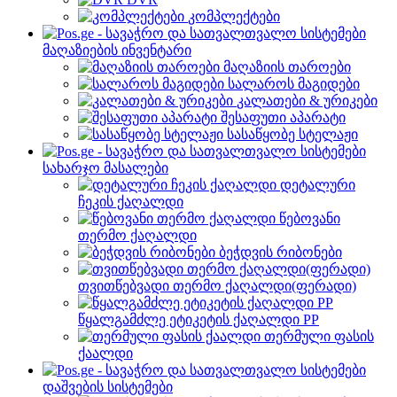
კომპლექტები
მაღაზიების ინვენტარი
მაღაზიის თაროები
სალაროს მაგიდები
კალათები & ურიკები
შესაფუთი აპარატი
სასაწყობე სტელაჟი
სახარჯო მასალები
დეტალური
ჩეკის ქაღალდი
წებოვანი
თერმო ქაღალდი
ბეჭდვის რიბონები
თვითწებვადი თერმო ქაღალდი(ფერადი)
წყალგამძლე ეტიკეტის ქაღალდი PP
თერმული ფასის
ქაალდი
დაშვების სისტემები