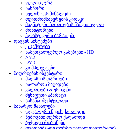
ფულის უჯრა
სასწორი
ხელის ტერმინალები
თვითმომსახურების კიოსკი
მაგნიტური ბარათების წამკითხველი
მონიტორები
პლასტუკური ბარათები
დაცვის სისტემები
ip კამერები
სამეთვალყურეო კამერები - HD
NVR
DVR
კომპლექტები
მაღაზიების ინვენტარი
მაღაზიის თაროები
სალაროს მაგიდები
კალათები & ურიკები
შესაფუთი აპარატი
სასაწყობე სტელაჟი
სახარჯო მასალები
დეტალური ჩეკის ქაღალდი
წებოვანი თერმო ქაღალდი
ბეჭდვის რიბონები
თვითწებვადი თერმო ქაღალდი(ფერადი)