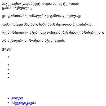
საუკეთესო
გადაწყვეტილება
მძიმე
ტვირთის
განსათავსებლად
და
ფართის
მაქსიმალურად
გამოსაყენებლად
.
გამოირჩევა
მაღალი
ხარისხის
მეტალის
ზედაპირით
.
ჩვენი
სპეციალისტები
შეგარჩევინებენ
შენთვის
სასურველი
და
შესაფერისი
ზომების
სტელაჟებს
.
ყიდვა
ვიდეო
სპეციფიკაცია