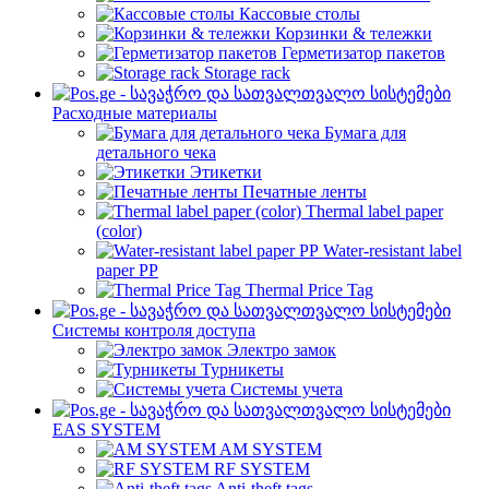
Кассовые столы
Корзинки & тележки
Герметизатор пакетов
Storage rack
Расходные материалы
Бумага для
детального чека
Этикетки
Печатные ленты
Thermal label paper
(color)
Water-resistant label
paper PP
Thermal Price Tag
Системы контроля доступа
Электро замок
Турникеты
Cистемы учета
EAS SYSTEM
AM SYSTEM
RF SYSTEM
Anti-theft tags