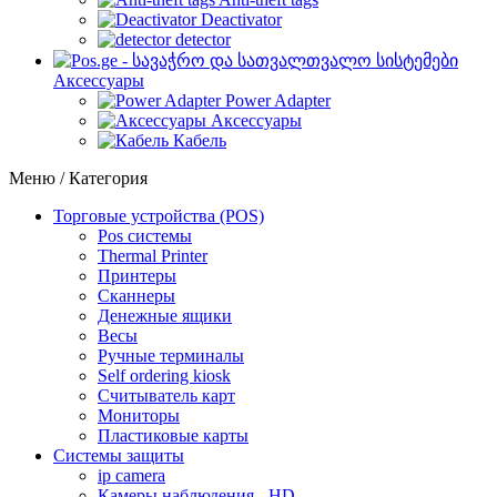
Deactivator
detector
Аксессуары
Power Adapter
Аксессуары
Кабель
Меню / Категория
Торговые устройства (POS)
Pos системы
Thermal Printer
Принтеры
Сканнеры
Денежные ящики
Весы
Ручные терминалы
Self ordering kiosk
Считыватель карт
Мониторы
Пластиковые карты
Cистемы защиты
ip camera
Камеры наблюдения - HD