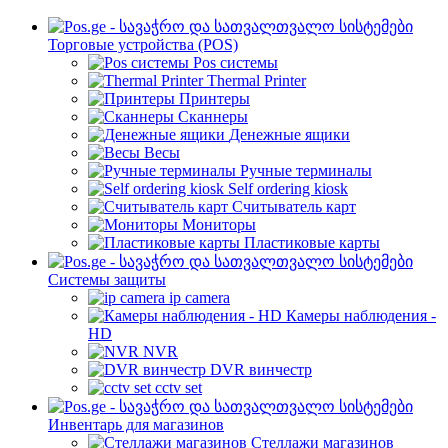
Торговые устройства (POS)
Pos системы
Thermal Printer
Принтеры
Сканнеры
Денежные ящики
Весы
Ручные терминалы
Self ordering kiosk
Считыватель карт
Мониторы
Пластиковые карты
Cистемы защиты
ip camera
Камеры наблюдения -
HD
NVR
DVR винчестр
cctv set
Инвентарь для магазинов
Стеллажи магазинов