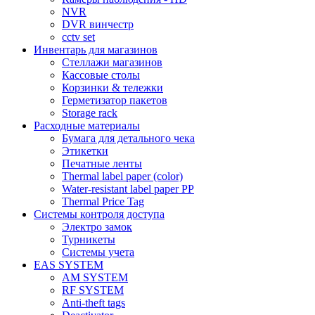
NVR
DVR винчестр
cctv set
Инвентарь для магазинов
Стеллажи магазинов
Кассовые столы
Корзинки & тележки
Герметизатор пакетов
Storage rack
Расходные материалы
Бумага для детального чека
Этикетки
Печатные ленты
Thermal label paper (color)
Water-resistant label paper PP
Thermal Price Tag
Системы контроля доступа
Электро замок
Турникеты
Cистемы учета
EAS SYSTEM
AM SYSTEM
RF SYSTEM
Anti-theft tags