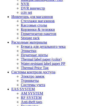
NVR
DVR винчестр
cctv set
Инвентарь для магазинов
Стеллажи магазинов
Кассовые столы
Корзинки & тележки
Герметизатор пакетов
Storage rack
Расходные материалы
Бумага для детального чека
Этикетки
Печатные ленты
Thermal label paper (color)
Water-resistant label paper PP
Thermal Price Tag
Системы контроля доступа
Электро замок
Турникеты
Cистемы учета
EAS SYSTEM
AM SYSTEM
RF SYSTEM
Anti-theft tags