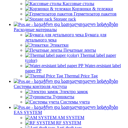
Кассовые столы
Корзинки & тележки
Герметизатор пакетов
Storage rack
Расходные материалы
Бумага для
детального чека
Этикетки
Печатные ленты
Thermal label paper
(color)
Water-resistant label
paper PP
Thermal Price Tag
Системы контроля доступа
Электро замок
Турникеты
Cистемы учета
EAS SYSTEM
AM SYSTEM
RF SYSTEM
Anti-theft tags