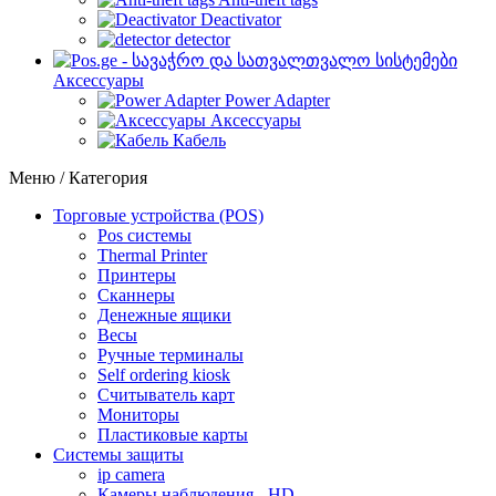
Deactivator
detector
Аксессуары
Power Adapter
Аксессуары
Кабель
Меню / Категория
Торговые устройства (POS)
Pos системы
Thermal Printer
Принтеры
Сканнеры
Денежные ящики
Весы
Ручные терминалы
Self ordering kiosk
Считыватель карт
Мониторы
Пластиковые карты
Cистемы защиты
ip camera
Камеры наблюдения - HD