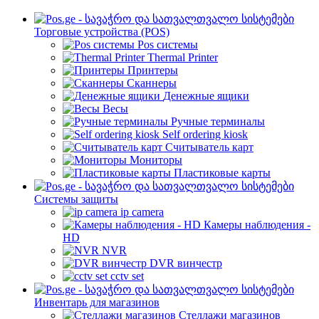
Торговые устройства (POS)
Pos системы
Thermal Printer
Принтеры
Сканнеры
Денежные ящики
Весы
Ручные терминалы
Self ordering kiosk
Считыватель карт
Мониторы
Пластиковые карты
Cистемы защиты
ip camera
Камеры наблюдения -
HD
NVR
DVR винчестр
cctv set
Инвентарь для магазинов
Стеллажи магазинов