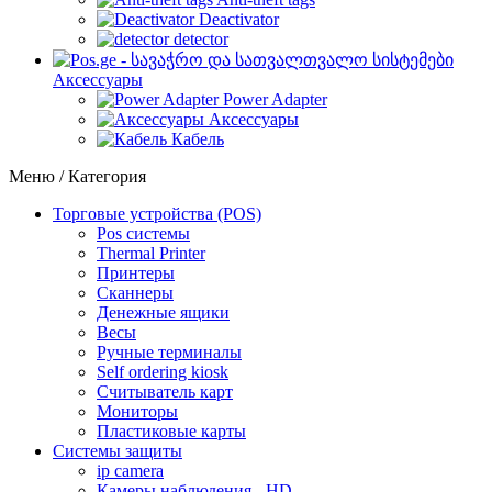
Deactivator
detector
Аксессуары
Power Adapter
Аксессуары
Кабель
Меню / Категория
Торговые устройства (POS)
Pos системы
Thermal Printer
Принтеры
Сканнеры
Денежные ящики
Весы
Ручные терминалы
Self ordering kiosk
Считыватель карт
Мониторы
Пластиковые карты
Cистемы защиты
ip camera
Камеры наблюдения - HD