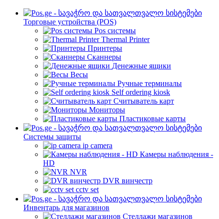
Торговые устройства (POS)
Pos системы
Thermal Printer
Принтеры
Сканнеры
Денежные ящики
Весы
Ручные терминалы
Self ordering kiosk
Считыватель карт
Мониторы
Пластиковые карты
Cистемы защиты
ip camera
Камеры наблюдения -
HD
NVR
DVR винчестр
cctv set
Инвентарь для магазинов
Стеллажи магазинов