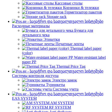
Кассовые столы
Корзинки & тележки
Герметизатор пакетов
Storage rack
Расходные материалы
Бумага для
детального чека
Этикетки
Печатные ленты
Thermal label paper
(color)
Water-resistant label
paper PP
Thermal Price Tag
Системы контроля доступа
Электро замок
Турникеты
Cистемы учета
EAS SYSTEM
AM SYSTEM
RF SYSTEM
Anti-theft tags