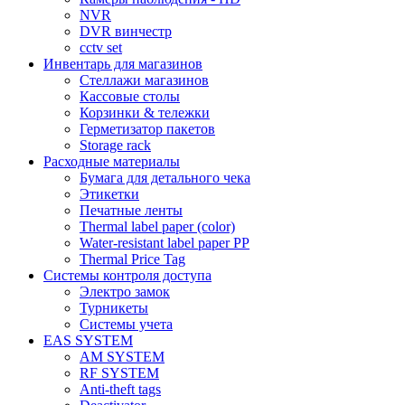
NVR
DVR винчестр
cctv set
Инвентарь для магазинов
Стеллажи магазинов
Кассовые столы
Корзинки & тележки
Герметизатор пакетов
Storage rack
Расходные материалы
Бумага для детального чека
Этикетки
Печатные ленты
Thermal label paper (color)
Water-resistant label paper PP
Thermal Price Tag
Системы контроля доступа
Электро замок
Турникеты
Cистемы учета
EAS SYSTEM
AM SYSTEM
RF SYSTEM
Anti-theft tags