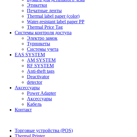
Этикетки
Печатные ленты
Thermal label paper (color)
Water-resistant label paper PP
Thermal Price Tag
Системы контроля доступа
Электро замок
Турникеты
Cистемы учета
EAS SYSTEM
AM SYSTEM
RF SYSTEM
Anti-theft tags
Deactivator
detector
Аксессуары
Power Adapter
Аксессуары
Кабель
Контакт
Торговые устройства (POS)
Thermal Printer