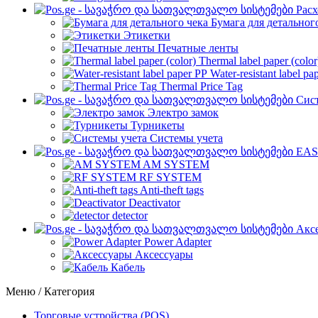
Рас
Бумага для детальног
Этикетки
Печатные ленты
Thermal label paper (color
Water-resistant label pa
Thermal Price Tag
Сист
Электро замок
Турникеты
Cистемы учета
EAS
AM SYSTEM
RF SYSTEM
Anti-theft tags
Deactivator
detector
Акс
Power Adapter
Аксессуары
Кабель
Меню / Категория
Торговые устройства (POS)