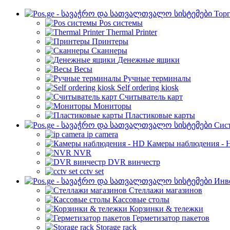
Торг
Pos системы
Thermal Printer
Принтеры
Сканнеры
Денежные ящики
Весы
Ручные терминалы
Self ordering kiosk
Считыватель карт
Мониторы
Пластиковые карты
Cис
ip camera
Камеры наблюдения - 
NVR
DVR винчестр
cctv set
Инве
Стеллажи магазинов
Кассовые столы
Корзинки & тележки
Герметизатор пакетов
Storage rack