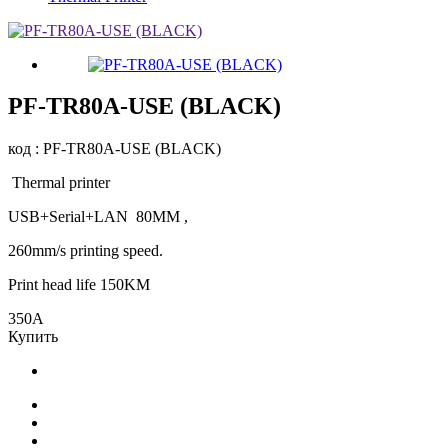
PF-TR80A-USE (BLACK)
код : PF-TR80A-USE (BLACK)
Thermal printer
USB+Serial+LAN 80MM ,
260mm/s printing speed.
Print head life 150KM
350
A
Купить