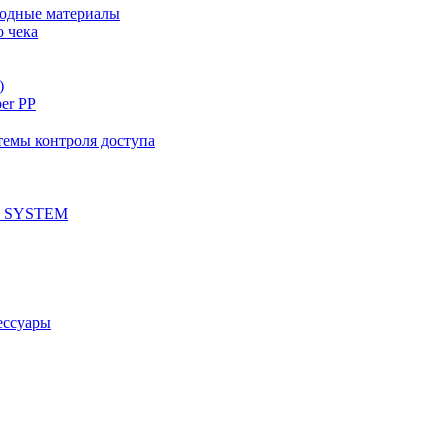
ходные материалы
о чека
)
per PP
емы контроля доступа
 SYSTEM
ессуары