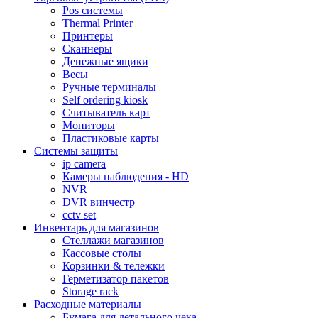
Pos системы
Thermal Printer
Принтеры
Сканнеры
Денежные ящики
Весы
Ручные терминалы
Self ordering kiosk
Считыватель карт
Мониторы
Пластиковые карты
Cистемы защиты
ip camera
Камеры наблюдения - HD
NVR
DVR винчестр
cctv set
Инвентарь для магазинов
Стеллажи магазинов
Кассовые столы
Корзинки & тележки
Герметизатор пакетов
Storage rack
Расходные материалы
Бумага для детального чека