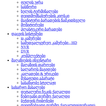
ფულის უჯრა
სასწორი
ხელის ტერმინალები
თვითმომსახურების კიოსკი
მაგნიტური ბარათების წამკითხველი
მონიტორები
პლასტუკური ბარათები
დაცვის სისტემები
ip კამერები
სამეთვალყურეო კამერები - HD
NVR
DVR
კომპლექტები
მაღაზიების ინვენტარი
მაღაზიის თაროები
სალაროს მაგიდები
კალათები & ურიკები
შესაფუთი აპარატი
სასაწყობე სტელაჟი
სახარჯო მასალები
დეტალური ჩეკის ქაღალდი
წებოვანი თერმო ქაღალდი
ბეჭდვის რიბონები
თვითწებვადი თერმო ქაღალდი(ფერადი)