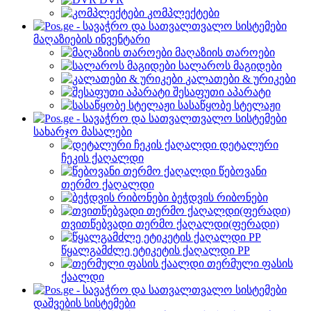
კომპლექტები
მაღაზიების ინვენტარი
მაღაზიის თაროები
სალაროს მაგიდები
კალათები & ურიკები
შესაფუთი აპარატი
სასაწყობე სტელაჟი
სახარჯო მასალები
დეტალური
ჩეკის ქაღალდი
წებოვანი
თერმო ქაღალდი
ბეჭდვის რიბონები
თვითწებვადი თერმო ქაღალდი(ფერადი)
წყალგამძლე ეტიკეტის ქაღალდი PP
თერმული ფასის
ქაალდი
დაშვების სისტემები