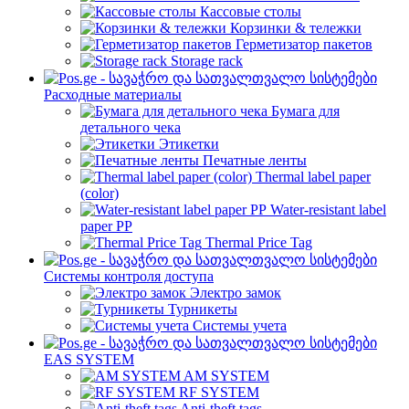
Кассовые столы
Корзинки & тележки
Герметизатор пакетов
Storage rack
Расходные материалы
Бумага для
детального чека
Этикетки
Печатные ленты
Thermal label paper
(color)
Water-resistant label
paper PP
Thermal Price Tag
Системы контроля доступа
Электро замок
Турникеты
Cистемы учета
EAS SYSTEM
AM SYSTEM
RF SYSTEM
Anti-theft tags