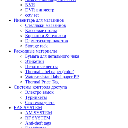
NVR
DVR винчестр
cctv set
Инвентарь для магазинов
Стеллажи магазинов
Кассовые столы
Корзинки & тележки
Герметизатор пакетов
Storage rack
Расходные материалы
Бумага для детального чека
Этикетки
Печатные ленты
Thermal label paper (color)
Water-resistant label paper PP
Thermal Price Tag
Системы контроля доступа
Электро замок
Турникеты
Cистемы учета
EAS SYSTEM
AM SYSTEM
RF SYSTEM
Anti-theft tags