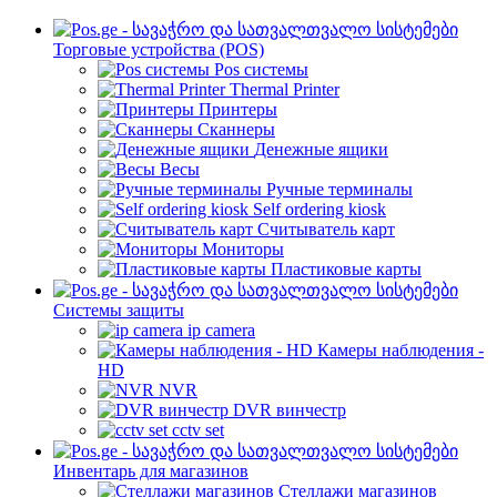
Торговые устройства (POS)
Pos системы
Thermal Printer
Принтеры
Сканнеры
Денежные ящики
Весы
Ручные терминалы
Self ordering kiosk
Считыватель карт
Мониторы
Пластиковые карты
Cистемы защиты
ip camera
Камеры наблюдения -
HD
NVR
DVR винчестр
cctv set
Инвентарь для магазинов
Стеллажи магазинов