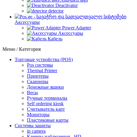
Deactivator
detector
Аксессуары
Power Adapter
Аксессуары
Кабель
Меню / Категория
Торговые устройства (POS)
Pos системы
Thermal Printer
Принтеры
Сканнеры
Денежные ящики
Весы
Ручные терминалы
Self ordering kiosk
Считыватель карт
Мониторы
Пластиковые карты
Cистемы защиты
ip camera
Камеры наблюдения - HD